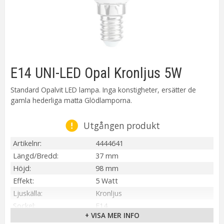
E14 UNI-LED Opal Kronljus 5W
Standard Opalvit LED lampa. Inga konstigheter, ersätter de
gamla hederliga matta Glödlamporna.
Utgången produkt
Artikelnr
4444641
Längd/Bredd
37 mm
Höjd
98 mm
Effekt
5 Watt
Ljuskälla
Kronljus
Sockel
E14
+ VISA MER INFO
Ljusfärg
Kallvit 4000K