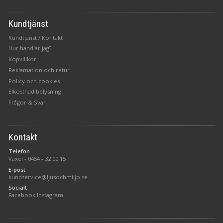
Kundtjänst
Kundtjänst / Kontakt
Hur handlar jag?
Köpvillkor
Reklamation och retur
Policy och cookies
Elkostnad belysning
Frågor & Svar
Kontakt
Telefon
Växel -
0454 - 32 00 15
E-post
kundservice@ljusochmiljo.se
Socialt
Facebook
Instagram