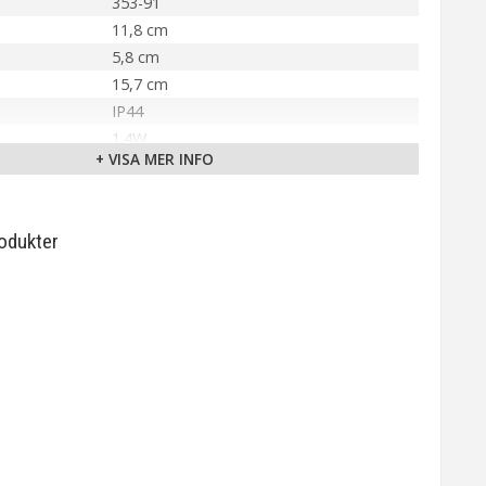
353-91
11,8 cm
5,8 cm
15,7 cm
IP44
1.4W
+ VISA MER INFO
E27
Varmvit (2200K)
100 lm
odukter
15000 tim
12500 tändningar
A++
g (RA)
90°
älla
220-240VAC
Star Trading AB