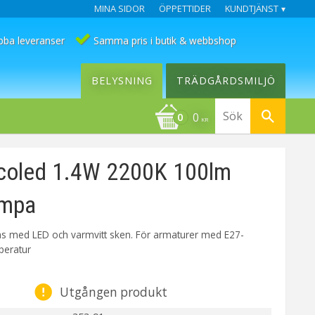
MINA SIDOR
ÖPPETTIDER
KUNDTJÄNST
bba leveranser
Samma pris i butik & webbshop
BELYSNING
TRÄDGÅRDSMILJÖ
0
KR
coled 1.4W 2200K 100lm
mpa
as med LED och varmvitt sken. För armaturer med E27-
peratur
Utgången produkt