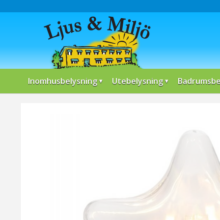
Inomhusbelysning
Utebelysning
Badrumsbe