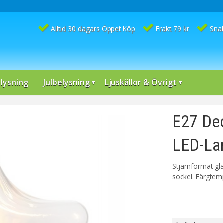
Alltid 30 dagars Öppet Köp
Frakt 79 kr
Sna
lysning
Julbelysning
Ljuskällor & Övrigt
E27 De
LED-La
Stjärnformat gl
sockel. Färgtem