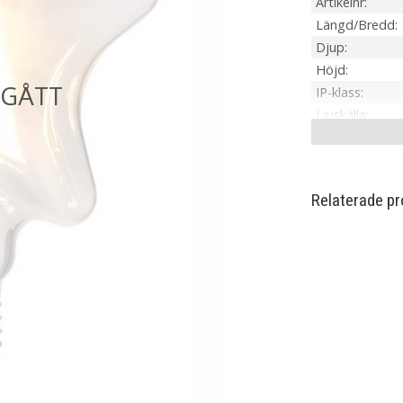
Artikelnr
Längd/Bredd
Djup
Höjd
IP-klass
Ljuskälla
Sockel
Ljusfärg
Lumen
Relaterade pr
Livslängd
On/Off
Energiklass
Färgåtergivnin
Spänning Ljusk
Tillverkare