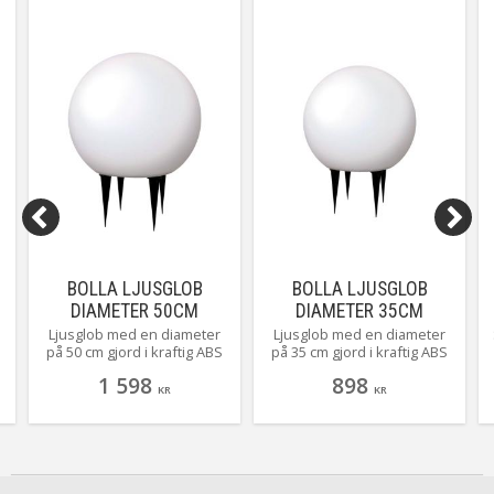
BOLLA LJUSGLOB
BOLLA LJUSGLOB
DIAMETER 50CM
DIAMETER 35CM
Ljusglob med en diameter
Ljusglob med en diameter
på 50 cm gjord i kraftig ABS
på 35 cm gjord i kraftig ABS
plast som inte påverkas av
plast som inte påverkas av
1 598
898
solen. Med sin E27 sockel
solen. Med sin E27 sockel
KR
KR
kan du enkelt själv välja
kan du enkelt själv välja
ljuskälla.
ljuskälla.