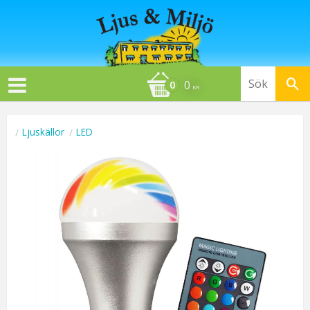
0
KR
Ljuskällor
LED