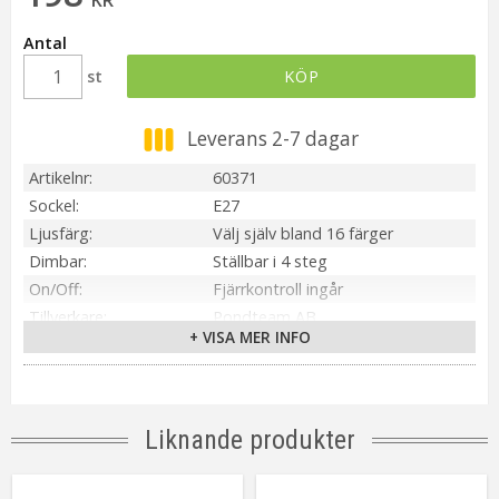
Antal
st
KÖP
Leverans 2-7 dagar
Artikelnr
60371
Sockel
E27
Ljusfärg
Välj själv bland 16 färger
Dimbar
Ställbar i 4 steg
On/Off
Fjärrkontroll ingår
Tillverkare
Pondteam AB
+ VISA MER INFO
Liknande produkter