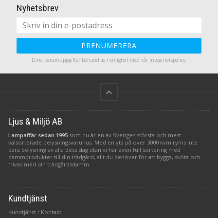
Nyhetsbrev
PRENUMERERA
Dina personuppgifter behandlas i enlighet med vår
integritetspolicy
.
keyboard_arrow_up
Ljus & Miljö AB
Lampaffär sedan 1995
som nu är en av Sveriges största och mest
välsorterade belysningsvaruhus. Med en yta på över 3000 kvm ryms inte
bara belysning av alla dess slag utan vi har även full sortering med
dammprodukter till din trädgård, allt du behöver för att bygga, sköta och
trivas med din trädgårdsdamm.
Kundtjänst
Kundtjänst / Kontakt