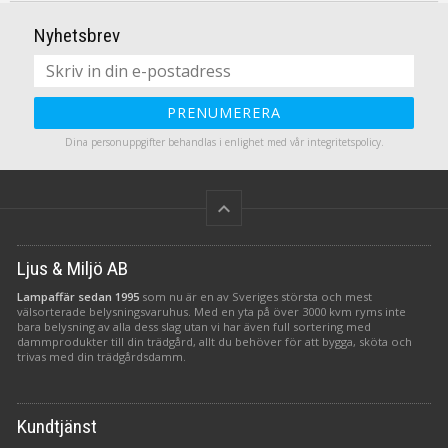
Nyhetsbrev
PRENUMERERA
Dina personuppgifter behandlas i enlighet med vår
integritetspolicy
.
keyboard_arrow_up
Ljus & Miljö AB
Lampaffär sedan 1995
som nu är en av Sveriges största och mest
välsorterade belysningsvaruhus. Med en yta på över 3000 kvm ryms inte
bara belysning av alla dess slag utan vi har även full sortering med
dammprodukter till din trädgård, allt du behöver för att bygga, sköta och
trivas med din trädgårdsdamm.
Kundtjänst