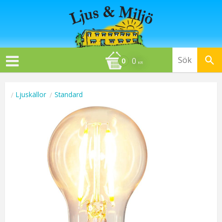
0
KR
Ljuskällor
Standard