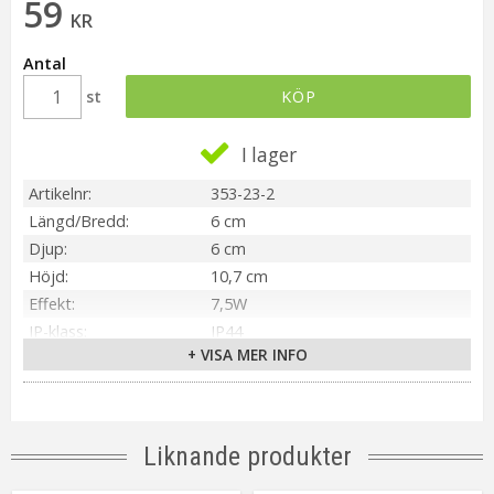
59
KR
Antal
st
KÖP
I lager
Artikelnr
353-23-2
Längd/Bredd
6 cm
Djup
6 cm
Höjd
10,7 cm
Effekt
7,5W
IP-klass
IP44
+ VISA MER INFO
Ljuskälla
LED
Sockel
E27
Ljusfärg
Varmvit (2100K)
Lumen
700 lm
Liknande produkter
Livslängd
ca.15000 tim