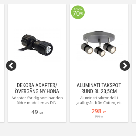
släckt den i. Perfekt om du har
lampan på timer.
SPARA
70
%
DEKORA ADAPTER/
ALUMINATI TAKSPOT
ÖVERGÅNG NY HONA
RUND 3L 23,5CM
GRAFITGRÅ
Adapter för dig som har den
Aluminati takrondell i
äldre modellen av DIN-
grafitgrått från Cottex, ett
kontakt hona och behöver
riktigt trevligt litet nytillskott!
298
49
övergång till nya standarden.
Med en enkel och stilren
KR
KR
998
design passar hen in i de
KR
allra flesta hem och hus.