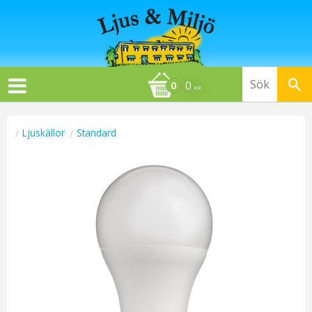
0
KR
Ljuskällor
Standard