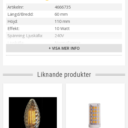
Artikelnr
4666735
Längd/Bredd
60 mm
Höjd
110 mm
Effekt
10 Watt
Spänning Ljuskälla
240V
Ljuskälla
Normallampa
+ VISA MER INFO
Sockel
E27
Ljusfärg
Varmvit 3000K
Färgåtergivning (RA)
>80 RA
Lumen
806 lm
Liknande produkter
Spridningsgrad
160°
Livslängd
25000 tim
Dimbar
Nej
On/Off
>15000 tändningar
Energiklass
F
Sensor
Ja, Rörelsesensor
Tillverkare
Unison