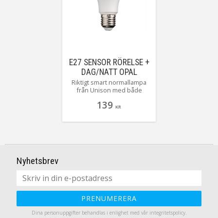
E27 SENSOR RÖRELSE +
DAG/NATT OPAL
NORMAL 10W
Riktigt smart normallampa
från Unison med både
inbyggd rörelse och
139
ljussensor. Tänder sig själv
KR
när mörkret infaller och
rörelse sker framför
lampan. Smidigt!
Nyhetsbrev
PRENUMERERA
Dina personuppgifter behandlas i enlighet med vår
integritetspolicy
.