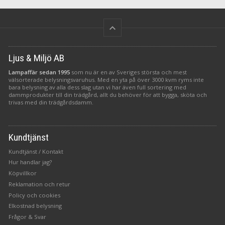
keyboard_arrow_up
Ljus & Miljö AB
Lampaffär sedan 1995
som nu är en av Sveriges största och mest
välsorterade belysningsvaruhus. Med en yta på över 3000 kvm ryms inte
bara belysning av alla dess slag utan vi har även full sortering med
dammprodukter till din trädgård, allt du behöver för att bygga, sköta och
trivas med din trädgårdsdamm.
Kundtjänst
Kundtjänst / Kontakt
Hur handlar jag?
Köpvillkor
Reklamation och retur
Policy och cookies
Elkostnad belysning
Frågor & Svar