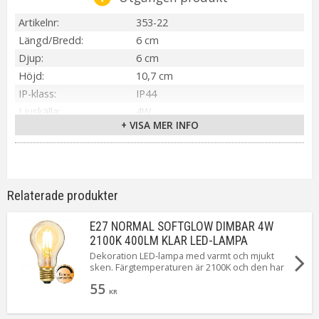
Artikelnr
353-22
Längd/Bredd
6 cm
Djup
6 cm
Höjd
10,7 cm
IP-klass
IP44
Ljuskälla
4W
+ VISA MER INFO
Sockel
E27
Ljusfärg
Varmvit (2100K)
Lumen
400 lm
Livslängd
15000 tim
Relaterade produkter
Dimbar
Ja
On/Off
12500 tändningar
E27 NORMAL SOFTGLOW DIMBAR 4W
Energiklass
A++
2100K 400LM KLAR LED-LAMPA
Färgåtergivning (RA)
80°
Dekoration LED-lampa med varmt och mjukt
sken. Färgtemperaturen är 2100K och den har
Spänning Ljuskälla
220-240VAC
ett ljusflöde på 400 lumen , denna lampan är
55
Tillverkare
Star Trading AB
dimmerkompatibel och har E27-sockel.
KR