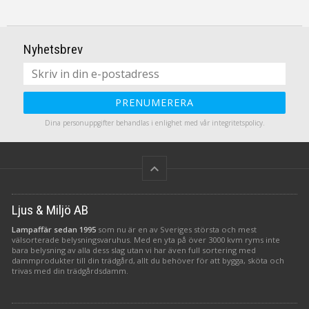
Nyhetsbrev
PRENUMERERA
Dina personuppgifter behandlas i enlighet med vår
integritetspolicy
.
keyboard_arrow_up
Ljus & Miljö AB
Lampaffär sedan 1995
som nu är en av Sveriges största och mest
välsorterade belysningsvaruhus. Med en yta på över 3000 kvm ryms inte
bara belysning av alla dess slag utan vi har även full sortering med
dammprodukter till din trädgård, allt du behöver för att bygga, sköta och
trivas med din trädgårdsdamm.