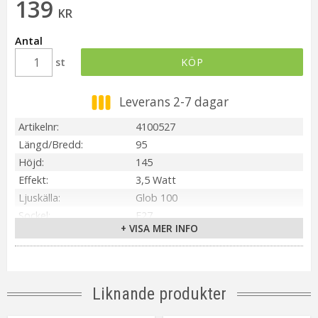
139
KR
Antal
st
KÖP
Leverans 2-7 dagar
Artikelnr
4100527
Längd/Bredd
95
Höjd
145
Effekt
3,5 Watt
Ljuskälla
Glob 100
Sockel
E27
+ VISA MER INFO
Ljusfärg
Varmvit 1800K
Lumen
120 lm
Spridningsgrad
360°
Livslängd
25000 tim
Liknande produkter
Dimbar
Ja