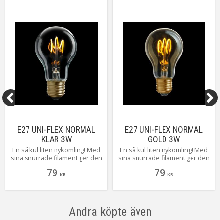
On/Off
>15000 tändningar
Energiklass
G
Färgåtergivning (RA)
>80 RA
Spänning Ljuskälla
240V
Tillverkare
Unison
E27 UNI-FLEX NORMAL
E27 UNI-FLEX NORMAL
KLAR 3W
GOLD 3W
En så kul liten nykomling! Med
En så kul liten nykomling! Med
sina snurrade filament ger den
sina snurrade filament ger den
ett häftigt intryck! Ger ett varmt
ett häftigt intryck! Ger ett varmt
79
79
och behagligt sken.
och behagligt sken.
KR
KR
Andra köpte även