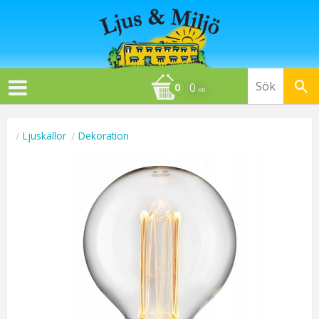
0
KR
Ljuskällor
Dekoration