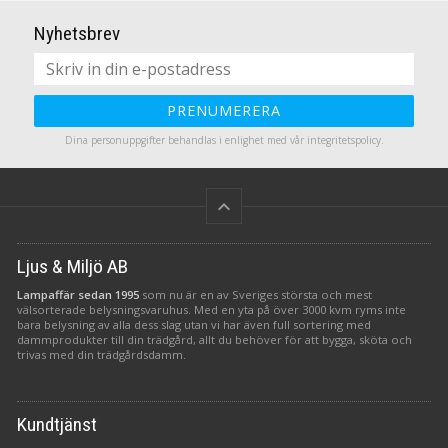
toppenval!
Nyhetsbrev
PRENUMERERA
Dina personuppgifter behandlas i enlighet med vår
integritetspolicy
.
keyboard_arrow_up
Ljus & Miljö AB
Lampaffär sedan 1995
som nu är en av Sveriges största och mest
välsorterade belysningsvaruhus. Med en yta på över 3000 kvm ryms inte
bara belysning av alla dess slag utan vi har även full sortering med
dammprodukter till din trädgård, allt du behöver för att bygga, sköta och
trivas med din trädgårdsdamm.
Kundtjänst