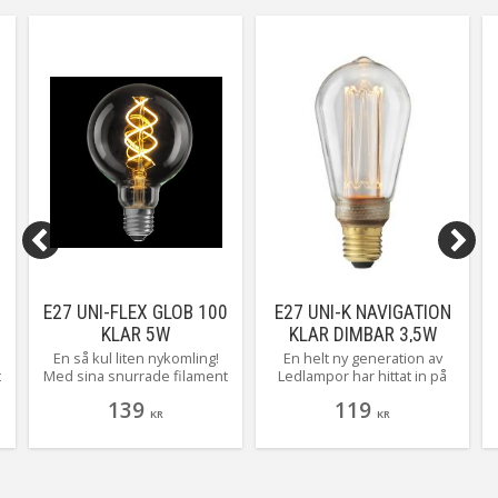
5
E27 UNI-FLEX GLOB 100
E27 UNI-K NAVIGATION
KLAR 5W
KLAR DIMBAR 3,5W
1800K 120LM
En så kul liten nykomling!
En helt ny generation av
t
Med sina snurrade filament
Ledlampor har hittat in på
ger den ett häftigt intryck!
vårt lager! Dessa framtagna
139
119
Ger ett varmt och behagligt
för att efterlikna de gamla
KR
KR
sken.
klassiska
koltrådslamporna/lyktlamporna.
Så tjusigt! Där ljuskällan är
synlig är denna ett