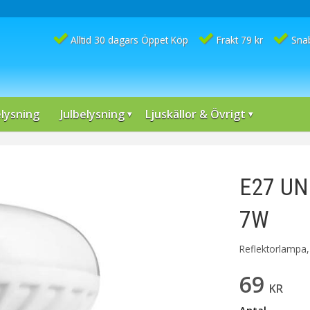
Alltid 30 dagars Öppet Köp
Frakt 79 kr
Sna
lysning
Julbelysning
Ljuskällor & Övrigt
E27 UN
7W
Reflektorlampa, 
69
KR