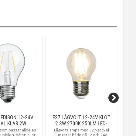
älla
240V
Unison
LEDISON 12-24V
E27 LÅGVOLT 12-24V KLOT
E
AL KLAR 2W
2.3W 2700K 250LM LED-
KRON
LAMPA
 som passar alldeles
Lågvoltslampa med E27-sockel
3 ste
husbilen, båten eller
Fungerar både på 12 och 24V.
amb