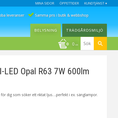
MINA SIDOR
ÖPPETTIDER
KUNDTJÄNST
bba leveranser
Samma pris i butik & webbshop
BELYSNING
TRÄDGÅRDSMILJÖ
0
KR
I-LED Opal R63 7W 600lm
för dig som söker ett riktat ljus….perfekt i ex. sänglampor.