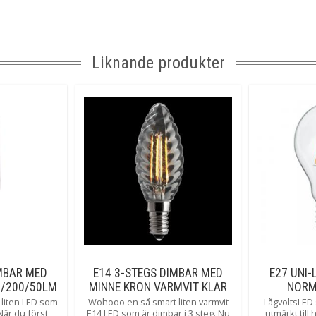
Spänning Ljusk
Tillverkare
Liknande produkter
MBAR MED
E14 3-STEGS DIMBAR MED
E27 UNI-
0/200/50LM
MINNE KRON VARMVIT KLAR
NORM
MPA
5/2,5/0,4W
liten LED som
Wohooo en så smart liten varmvit
LågvoltsLED
 När du först
E14 LED som är dimbar i 3 steg. Nu
utmärkt till 