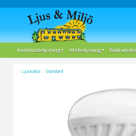
Inomhusbelysning
Utebelysning
Badrumsbe
Ljuskällor
Standard