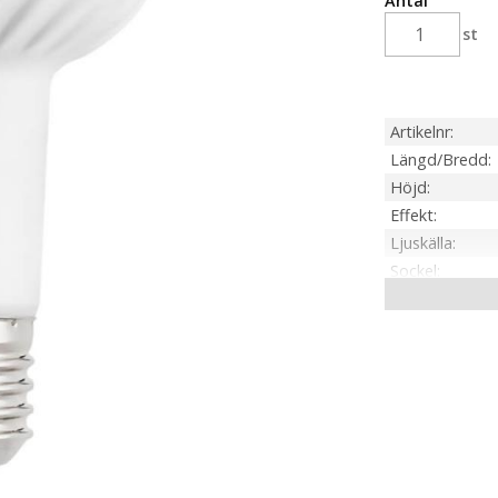
Antal
st
Artikelnr
Längd/Bredd
Höjd
Effekt
Ljuskälla
Sockel
Ljusfärg
Lumen
Spridningsgra
Livslängd
Dimbar
On/Off
Energiklass
Färgåtergivnin