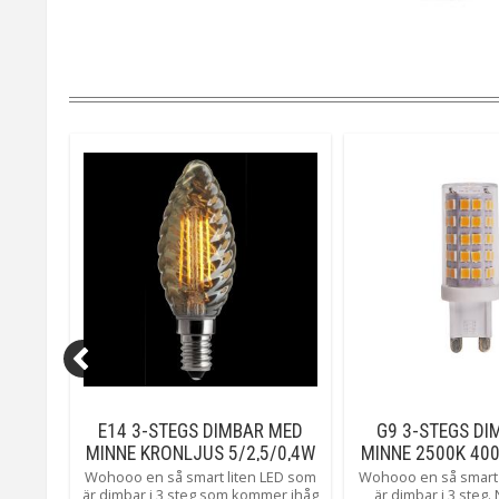
K 2W
E14 3-STEGS DIMBAR MED
G9 3-STEGS DI
MINNE KRONLJUS 5/2,5/0,4W
MINNE 2500K 40
VRIDEN
LED-LA
 sidan.
Wohooo en så smart liten LED som
Wohooo en så smart 
r där
är dimbar i 3 steg som kommer ihåg
är dimbar i 3 steg.