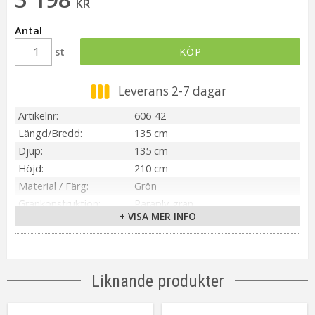
KR
Antal
st
KÖP
Leverans 2-7 dagar
Artikelnr
606-42
Längd/Bredd
135 cm
Djup
135 cm
Höjd
210 cm
Material / Färg
Grön
Grankonstruktion
Paraply-gran
+ VISA MER INFO
Anpassad för
Utomhus
Tillverkare
Star Trading AB
Liknande produkter