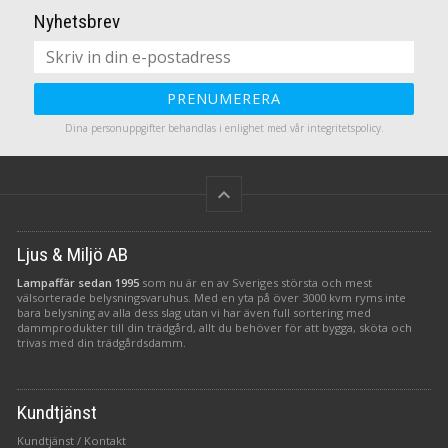
Nyhetsbrev
PRENUMERERA
Dina personuppgifter behandlas i enlighet med vår
integritetspolicy
.
keyboard_arrow_up
Ljus & Miljö AB
Lampaffär sedan 1995
som nu är en av Sveriges största och mest
välsorterade belysningsvaruhus. Med en yta på över 3000 kvm ryms inte
bara belysning av alla dess slag utan vi har även full sortering med
dammprodukter till din trädgård, allt du behöver för att bygga, sköta och
trivas med din trädgårdsdamm.
Kundtjänst
Kundtjänst / Kontakt