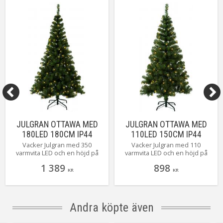
JULGRAN OTTAWA MED
JULGRAN OTTAWA MED
180LED 180CM IP44
110LED 150CM IP44
Vacker Julgran med 350
Vacker Julgran med 110
varmvita LED och en höjd på
varmvita LED och en höjd på
180 cm.
150 cm.
1 389
898
KR
KR
Andra köpte även