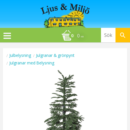
0
KR
Julbelysning
Julgranar & grönpynt
Julgranar med Belysning