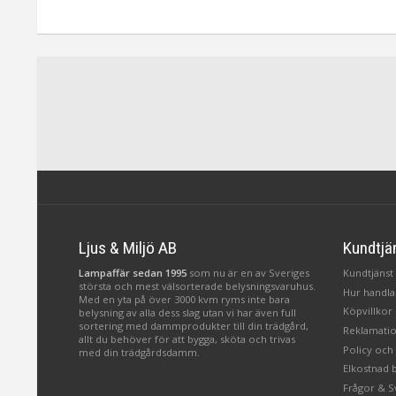
Ljus & Miljö AB
Kundtjä
Lampaffär sedan 1995
som nu är en av Sveriges
Kundtjänst 
största och mest välsorterade belysningsvaruhus.
Hur handlar
Med en yta på över 3000 kvm ryms inte bara
Köpvillkor
belysning av alla dess slag utan vi har även full
sortering med dammprodukter till din trädgård,
Reklamatio
allt du behöver för att bygga, sköta och trivas
Policy och
med din trädgårdsdamm.
Elkostnad 
Frågor & S