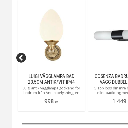
D 9W
LUIGI VÄGGLAMPA BAD
COSENZA BADR
23,5CM ANTIK/VIT IP44
VÄGG DUBBEL
SVART/OPA
Luigi antik vägglampa godkänd för
Släpp loss din inre
ta
badrum från Aneta belysning, en
eller badkung me
D på 9
liten söt sak med lagom mycket ljus.
vägglampa - badrumm
998
1 449
Lumen,
Perfekt att ha en var sida som
Med dubbla ljuskäl
KR
ovanför
badrumsspegeln.
optimal belysning ä
har
lika praktisk som den
bygger
med ett inbyggt uttag
t hen i
ladda din telefon el
eras
din favoritmusik me