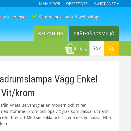
MINA SIDOR
ÖPPETTIDER
KUNDTJÄNST
bba leveranser
Samma pris i butik & webbshop
BELYSNING
TRÄDGÅRDSMILJÖ
0
KR
adrumslampa Vägg Enkel
 Vit/krom
från Aneta Belysning är en modern och stilren
ed stomme i krom och opalvitt glas som passar utmärkt
eller bredvid. Med sin enkla och stilrena design passar Elba
adrum.