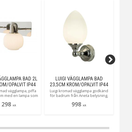
ÄGGLAMPA BAD 2L
LUIGI VÄGGLAMPA BAD
ELB
OM/OPALVIT IP44
23,5CM KROM/OPALVIT IP44
EN
mad vägglampa, piffa
Luigi kromad vägglampa godkänd
E
rum med en lampa som
för badrum från Aneta belysning,
Belysn
 tillräckligt med ljus
en liten söt sak med lagom mycket
bad
 298
998
ger dig ett mjukt och
ljus. Perfekt att ha en var sida som
underb
KR
KR
ryck….som Messina till
badrumsspegeln.
glas 
Messina finns även i
speg
som taklampa för dig
enkla
ill kombinera.
E