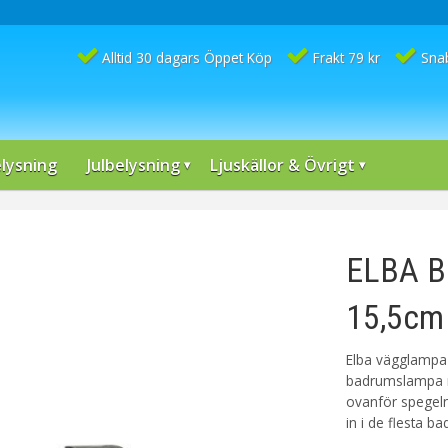
Alltid 30 dagars Öppet Köp
Frakt 79 kr
Sna
lysning
Julbelysning
Ljuskällor & Övrigt
ELBA B
15,5cm
Elba vägglampa 
badrumslampa m
ovanför spegeln 
in i de flesta b