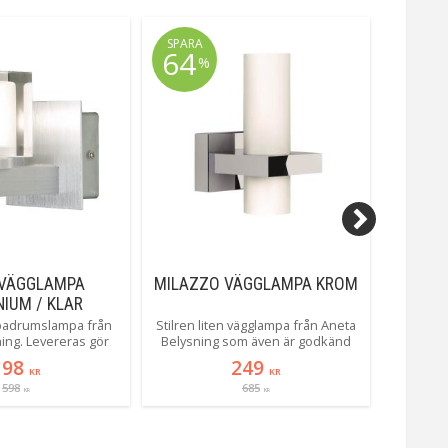
SPARA
64
%
 VÄGGLAMPA
MILAZZO VÄGGLAMPA KROM
MESSI
IUM / KLAR
17,5CM
t badrumslampa från
Stilren liten vägglampa från Aneta
Messina 
ing. Levereras gör
Belysning som även är godkänd
badrum
 33W G9 som utan
för badrum! Bara en sån sak :-)
bara ger
198
249
er upp ett mindre
en som
KR
KR
g med det lite större
598
685
behagligt
KR
KR
menderar vi att ni
exempel 
 en. Varför inte 3 i
mässing 
rad?
s