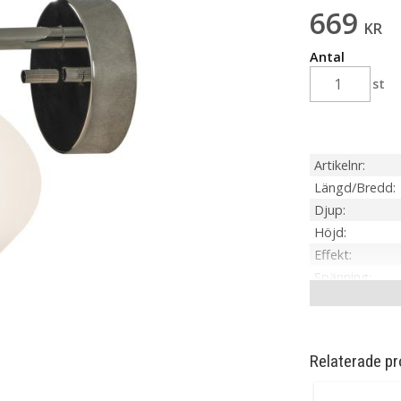
669
KR
Antal
st
Artikelnr
Längd/Bredd
Djup
Höjd
Effekt
Spänning
IP-klass
Material / Färg
Ljuskälla
Relaterade pr
Sockel
Installation