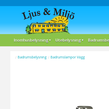
Inomhusbelysning
Utebelysning
Badrumsbe
Badrumsbelysning
Badrumslampor Vägg