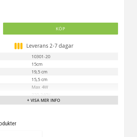
KÖP
Leverans 2-7 dagar
10301-20
15cm
19,5 cm
15,5 cm
Max 4W
220-240V
+ VISA MER INFO
IP44
Krom/Opalvit
Ingår ej
odukter
G9
Fast installation