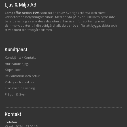
Ljus & Miljö AB
Lampaffär sedan 1995
som nu är en av Sveriges största och mest
välsorterade belysningsvaruhus. Med en yta på över 3000 kvm ryms inte
bara belysning av alla dess slag utan vi har även full sortering med
dammprodukter till din trädgård, allt du behöver för att bygga, sköta och
trivas med din trädgårdsdamm.
Kundtjänst
Kundtjänst / Kontakt
Hur handlar jag?
Köpvillkor
Reklamation och retur
Policy och cookies
Elkostnad belysning
Frågor & Svar
Kontakt
Telefon
Växel -
0454 - 32 00 15