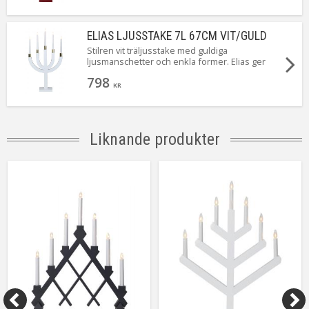
ELIAS LJUSSTAKE 7L 67CM VIT/GULD
Stilren vit träljusstake med guldiga
ljusmanschetter och enkla former. Elias ger
snabbt en härlig julstämning i ditt hem. Finns
798
även i fler färger.
KR
Liknande produkter