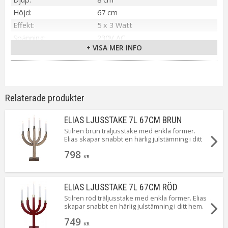
Höjd
67 cm
Effekt
5 x 3 Watt
Spänning
230V AC
+ VISA MER INFO
IP-klass
IP20
Material / Färg
Svart
Ljuskälla
Ingår Ljusstakelampa
Sockel
E10
Relaterade produkter
Ljusfärg
Varmvit
Livslängd
ca. 1000 h
ELIAS LJUSSTAKE 7L 67CM BRUN
On/Off
Brytare: Av/På
Stilren brun träljusstake med enkla former.
Elias skapar snabbt en härlig julstämning i ditt
Kabellängd
180 cm
hem.
Spänning Ljuskälla
55V
798
KR
Tillverkare
Star Trading AB
ELIAS LJUSSTAKE 7L 67CM RÖD
Stilren röd träljusstake med enkla former. Elias
skapar snabbt en härlig julstämning i ditt hem.
749
KR