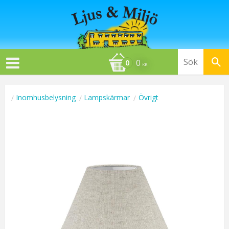
0
KR
Inomhusbelysning
Lampskärmar
Övrigt