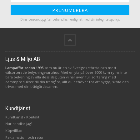
PRENUMERERA
Dina personuppgifter behandlas i enlighet med vår
integritetspolicy
.
keyboard_arrow_up
Ljus & Miljö AB
Lampaffär sedan 1995
som nu är en av Sveriges största och mest
välsorterade belysningsvaruhus. Med en yta på över 3000 kvm ryms inte
bara belysning av alla dess slag utan vi har även full sortering med
dammprodukter till din trädgård, allt du behöver för att bygga, sköta och
trivas med din trädgårdsdamm.
Kundtjänst
Kundtjänst / Kontakt
Hur handlar jag?
Köpvillkor
Reklamation och retur