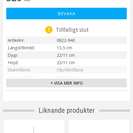
BEVAKA
Tillfälligt slut
Artikelnr
0822-940
Längd/Bredd
13,5 cm
Djup
22/11 cm
Höjd
22/11 cm
Skärmfäste
Clip/Klotfäste
Anpassad för
Inomhus
+ VISA MER INFO
Tillverkare
PR Home
Liknande produkter