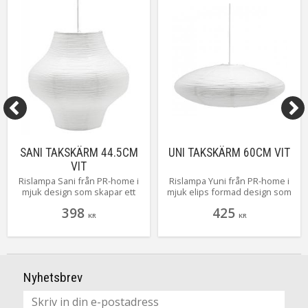
SANI TAKSKÄRM 44.5CM
UNI TAKSKÄRM 60CM VIT
VIT
Rislampa Sani från PR-home i
Rislampa Yuni från PR-home i
mjuk design som skapar ett
mjuk elips formad design som
härligt mönster när den är
skapar ett härligt mönster när
398
425
tänd. Sani passar alldeles
den är tänd. Yuni passar
KR
KR
utmärkt att hänga tillsammans
alldeles utmärkt att hänga
med sina kompisar Maki och
tillsammans med sina
Yuni i samma serie. Obs!
kompisar Maki och Sani i
Sladdställ ingår ej.
samma serie. Obs! Sladdställ
ingår ej.
Nyhetsbrev