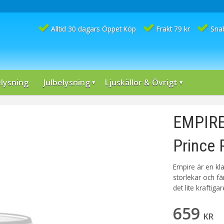
Alltid 30 dagars Öppet Köp
Frakt 79 kr
Sna
lysning
Julbelysning
Ljuskällor & Övrigt
EMPIRE
Prince 
Empire är en kl
storlekar och fä
det lite kraftiga
659
KR