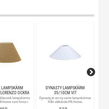
E LAMPSKÄRM
DYNASTY LAMPSKÄRM
SOFI
FLORENZO OCKRA
35/10CM VIT
 klassisk lampskärms
Dynasty är en ny serie lampskärmar
Sofia
PR-home som finns i
från välkända PR-Home.
välkän
torlekar och färger i
Gemensamt för alla Dynasty är den
i som 
469
519