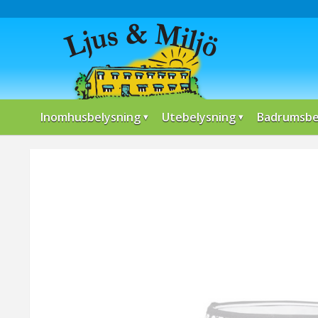
Inomhusbelysning
Utebelysning
Badrumsbe