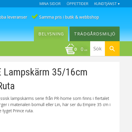
MINA SIDOR
ÖPPETTIDER
KUNDTJÄNST
bba leveranser
Samma pris i butik & webbshop
BELYSNING
TRÄDGÅRDSMILJÖ
0
KR
 Lampskärm 35/16cm
Ruta
assisk lampskärms serie från PR-home som finns i flertalet
rger i materialen bomull eller Lin, här ser du Empire 35 cm i
re tyget Prince ruta.