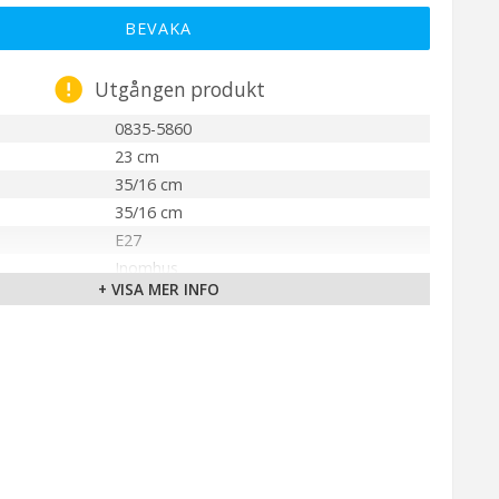
BEVAKA
Utgången produkt
0835-5860
23 cm
35/16 cm
35/16 cm
E27
Inomhus
+ VISA MER INFO
PR Home