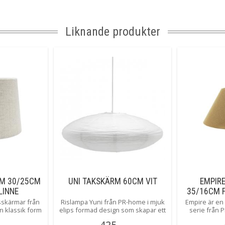
Liknande produkter
RM 30/25CM
UNI TAKSKÄRM 60CM VIT
EMPIR
LINNE
35/16CM 
sskärmar från
Rislampa Yuni från PR-home i mjuk
Empire är en
n klassik form
elips formad design som skapar ett
serie från 
olika storlekar
härligt mönster när den är tänd.
flertalet s
425