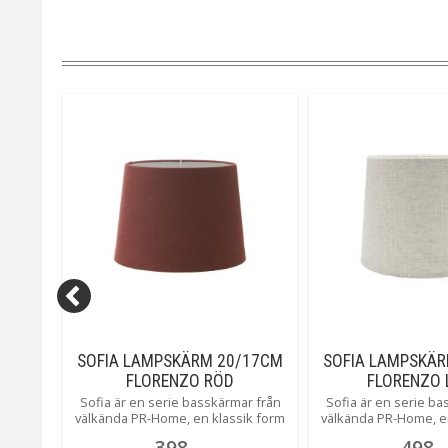
22CM
SOFIA LAMPSKÄRM 20/17CM
SOFIA LAMPSKÄ
FLORENZO RÖD
FLORENZO 
ook och
Sofia är en serie basskärmar från
Sofia är en serie ba
pskärm
välkända PR-Home, en klassik form
välkända PR-Home, e
 i tre
i som finns i hela 5 olika storlekar
i som finns i hela 5 
398
498