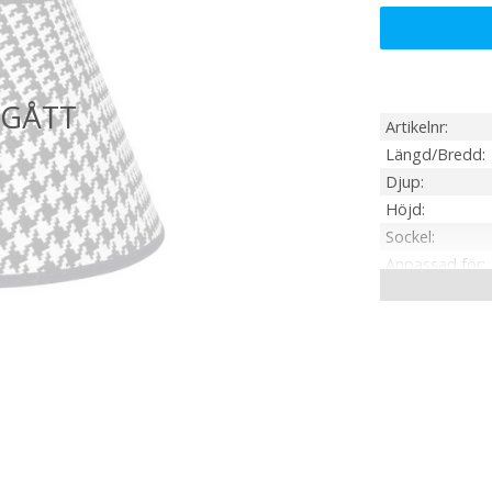
Artikelnr
Längd/Bredd
Djup
Höjd
Sockel
Anpassad för
Tillverkare