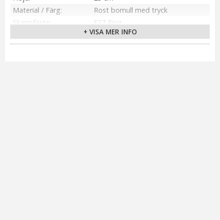
Material / Färg
Rost bomull med tryck
Skärmfäste
E27 Ring
+ VISA MER INFO
Anpassad för
Inomhus
Tillverkare
PR Home