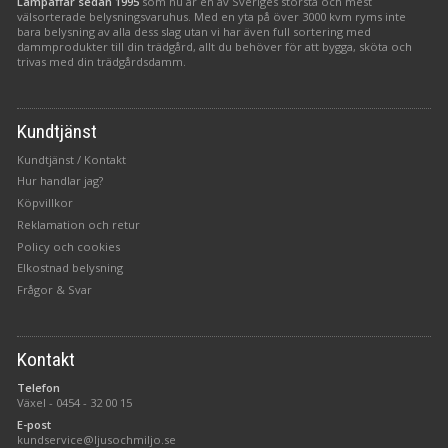
Lampaffär sedan 1995
som nu är en av Sveriges största och mest
välsorterade belysningsvaruhus. Med en yta på över 3000 kvm ryms inte
bara belysning av alla dess slag utan vi har även full sortering med
dammprodukter till din trädgård, allt du behöver för att bygga, sköta och
trivas med din trädgårdsdamm.
Kundtjänst
Kundtjänst / Kontakt
Hur handlar jag?
Köpvillkor
Reklamation och retur
Policy och cookies
Elkostnad belysning
Frågor & Svar
Kontakt
Telefon
Växel -
0454 - 32 00 15
E-post
kundservice@ljusochmiljo.se