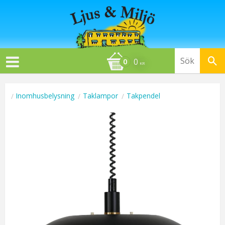
0
KR
Inomhusbelysning
Taklampor
Takpendel