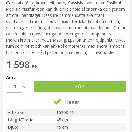
Gör plats för stjärnan i ditt hem, Klassiska taklampan Epsilon!
Med sin hissfunktion kan du enkelt höja eller sänka den genom
att dra i handtaget. Dess tre sammansatta skärmar i
svartlackerad metall med vit insida fördelar ljuset på ett härligt
sätt och ger en härlig atmosfär i rummet utan att blända. Du får
också dubbla uppsättningar dekorringar och knoppar - välj
mellan krom eller matt mässing. Epsilon är en höjdpunkt i vilket
rum som helst och kan enkelt kombineras med andra lampor i
Epsilon-familjen. Låt Epsilon ta din inredning till nya höjder!
1 598
KR
Antal
st
KÖP
I lager
Artikelnr
15208-15
Längd/Bredd
45 cm
Djup
45 cm