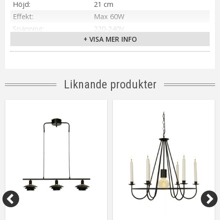
Höjd
21 cm
Effekt
Max 60W
Spänning
220-240V
+ VISA MER INFO
IP-klass
IP20
Material / Färg
Svart
Ljuskälla
Ingår ej
Sockel
E27
Liknande produkter
Montering
På takkrok
Tillverkare
Aneta Belysning AB