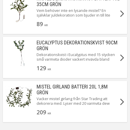
Batteri
3st AA ingår ej. Livstid ca 80h.
35CM GRÖN
Anpassad för
Inomhus
Vem behöver inte en lysande mistel? En
självklar juldekoration som bjuder in till lite
Tillverkare
Star Trading AB
extra julmys ;-) härligt.
89
KR
EUCALYPTUS DEKORATIONSKVIST 90CM
GRÖN
Dekorationskvist i Eucalyptus med 15 stycken
små varmvita dioder vackert invävda bland
bladen. Drivs med batteri och har självklart en
129
inbyggd timer så du enkelt kan bestämma när
KR
du vill att den ska lysa.
MISTEL GIRLAND BATTERI 20L 1,8M
GRÖN
Vacker mistel girlang från Star Trading att
dekorera med. Lyser med 20 varmvita dew
drops mellan de gröna bladen. Går att lysa upp
209
med timer eller utan.
KR