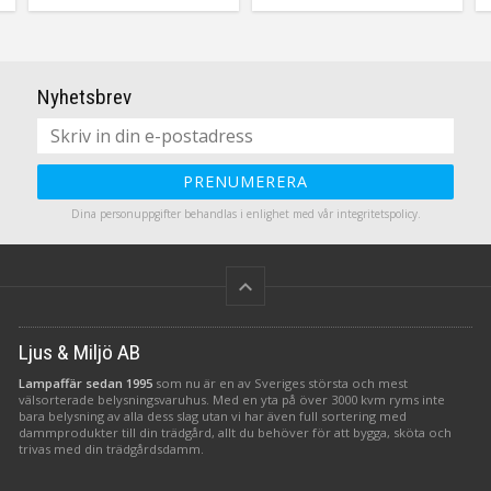
dekorera med både
r
tillvardags och till fest.
-
Självklart med inbyggd timer.
Nyhetsbrev
PRENUMERERA
Dina personuppgifter behandlas i enlighet med vår
integritetspolicy
.
keyboard_arrow_up
Ljus & Miljö AB
Lampaffär sedan 1995
som nu är en av Sveriges största och mest
välsorterade belysningsvaruhus. Med en yta på över 3000 kvm ryms inte
bara belysning av alla dess slag utan vi har även full sortering med
dammprodukter till din trädgård, allt du behöver för att bygga, sköta och
trivas med din trädgårdsdamm.