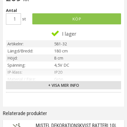
Antal
st
KÖP
I lager
Artikelnr
581-32
Längd/Bredd
180 cm
Höjd
8 cm
Spänning
4,5V DC
IP-klass
IP20
Material / Färg
Grön
+ VISA MER INFO
Ljuskälla
Inbyggd LED
Sockel
Integrerad
Ljusfärg
Varmvit
Livslängd
ca.7000 tim
Relaterade produkter
On/Off
6h på, 18h av, repeterande
Kabellängd
30cm (Brun)
MISTEL DEKORATIONSKVIST BATTERI 10L