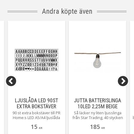
med inbyggd timer så du
enkelt kan ställa in när du vill
Andra köpte även
att den ska lysa. AA batterier
köpes separat.
LJUSLÅDA LED 90ST
JUTTA BATTERISLINGA
EXTRA BOKSTÄVER
10LED 2,25M BEIGE
A5/A4 VIT/SVART VIT
90 st extra bokstäver till PR
Så läcker ny liten ljusslinga
Home:s LED A5/A4 ljuslåda
från Star Trading, 40 stycken
(A5 art.nr. 120122, A4
led ljuspunkter vackert
15
185
art.nr.120120 eller A4 med
vackert invävt i juterep.
KR
KR
timer art.nr. 120130).
Underbar batterislinga att