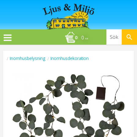
0
KR
Inomhusbelysning
Inomhusdekoration