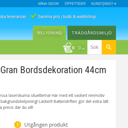
MINA SIDOR
ÖPPETTIDER
KUNDTJÄNST
bba leveranser
Samma pris i butik & webbshop
BELYSNING
TRÄDGÅRDSMILJÖ
0
KR
Gran Bordsdekoration 44cm
essa laserskurna siluetterna! Här med ett vackert renmotiv
bakgrundsbelysning! Läckert! Batteridriften gör det extra lätt
 precis där du vill!
Utgången produkt