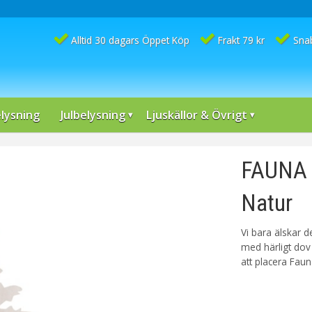
Alltid 30 dagars Öppet Köp
Frakt 79 kr
Sna
lysning
Julbelysning
Ljuskällor & Övrigt
FAUNA 
Natur
Vi bara älskar d
med härligt dov 
att placera Fauna