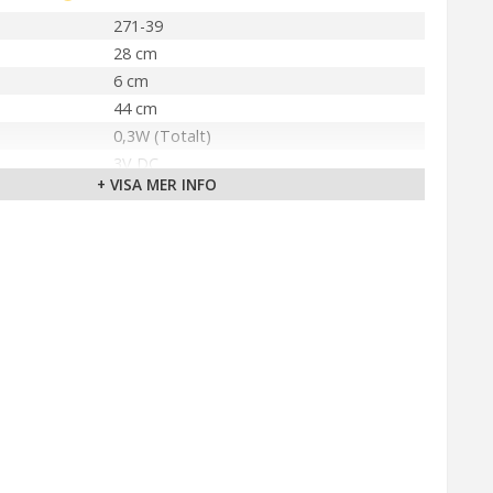
271-39
28 cm
6 cm
44 cm
0,3W (Totalt)
3V DC
+ VISA MER INFO
IP20
Natur
10 st LED
Ej utbytbar ljuskälla
Varmvit
ca.10000 tim
2st AA (Ingår ej). Lyser ca.120h.
älla
3V
Inomhus
Star Trading AB