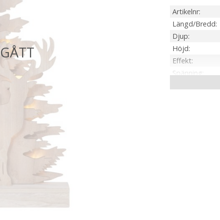
Artikelnr
Längd/Bredd
Djup
Höjd
Effekt
Spänning
IP-klass
Material / Färg
Ljuskälla
Sockel
Ljusfärg
Livslängd
Batteri
Spänning Ljusk
Anpassad för
Tillverkare