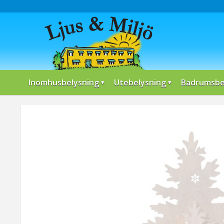
Inomhusbelysning
Utebelysning
Badrumsbe