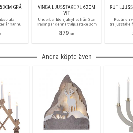
 53CM GRÅ
VINGA LJUSSTAKE 7L 62CM
RUT LJUSS
VIT
 absoluta
Underbar liten julnyhet från Star
Rut är en 
ter år har nu
Trading är denna träljusstake som
träljusstake 
ga färger! Här
med en ny design ändå ger dig den
iögonfallan
879
rlig grå färg!
klassiska ljusbilden av en 7 armad
ljusstaken en
R
KR
vi som älskar
ljusstake. Läckert tycker vi! Vinga
7 ljuskällor
finns i flera olika färger och 2
och inbjudan
storlekar. Här ser du stora Vinga i
för att skapa 
vitt.
hem. En fanta
Andra köpte även