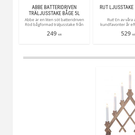
66CM
ABBE BATTERIDRIVEN
RUT LJUSSTAKE
TRÄLJUSSTAKE BÅGE 5L
32CM RÖD
etsad
Abbe är en liten söt batteridriven
Rut! En av våra
ding,
Röd bågformad träljusstake från
kundfavoriter år ef
ar den
Star Trading som gör sig alldeles
kommit i 3 nya härli
249
529
are är
utmärkt i det lilla fönstret såväl som
ser du henne i en hä
KR
K
på diskbänken, ger en mysig
Toppen tycker alla 
stämning i ditt hem med sina 5
Rut!
varmvita ljus.