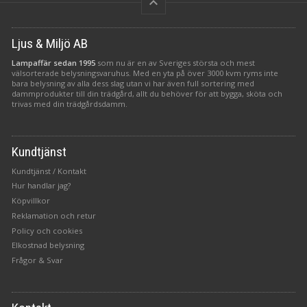
keyboard_arrow_up
Ljus & Miljö AB
Lampaffär sedan 1995
som nu är en av Sveriges största och mest
välsorterade belysningsvaruhus. Med en yta på över 3000 kvm ryms inte
bara belysning av alla dess slag utan vi har även full sortering med
dammprodukter till din trädgård, allt du behöver för att bygga, sköta och
trivas med din trädgårdsdamm.
Kundtjänst
Kundtjänst / Kontakt
Hur handlar jag?
Köpvillkor
Reklamation och retur
Policy och cookies
Elkostnad belysning
Frågor & Svar