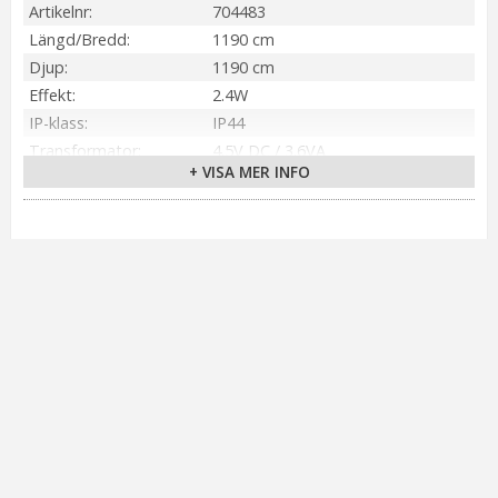
Artikelnr
704483
Längd/Bredd
1190 cm
Djup
1190 cm
Effekt
2.4W
IP-klass
IP44
Transformator
4.5V DC / 3.6VA
+ VISA MER INFO
Material / Färg
Svart (Koppar)
Ljuskälla
120 st LED
Sockel
Ej utbytbar ljuskälla
Ljusfärg
Varmvit
Kabellängd
1490 cm (Svart)
Spänning Ljuskälla
4.5VDC
Tillverkare
Markslöjd