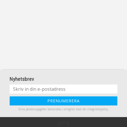
Nyhetsbrev
PRENUMERERA
Dina personuppgifter behandlas i enlighet med vår
integritetspolicy
.