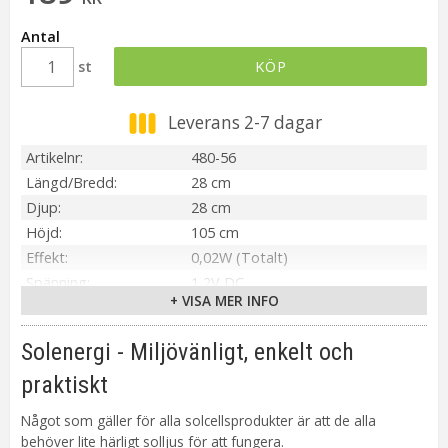
Antal
st
KÖP
Leverans 2-7 dagar
Artikelnr
480-56
Längd/Bredd
28 cm
Djup
28 cm
Höjd
105 cm
Effekt
0,02W (Totalt)
Spänning
1,2V DC
+ VISA MER INFO
IP-klass
IP44
Material / Färg
Svart
Solenergi - Miljövänligt, enkelt och
Ljuskälla
90 st LED
praktiskt
Sockel
Ej utbytbar ljuskälla
Ljusfärg
Varmvit
Något som gäller för alla solcellsprodukter är att de alla
Livslängd
ca.20000 tim
behöver lite härligt solljus för att fungera.