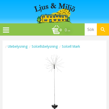
0
KR
Utebelysning
Solcellsbelysning
Solcell Mark