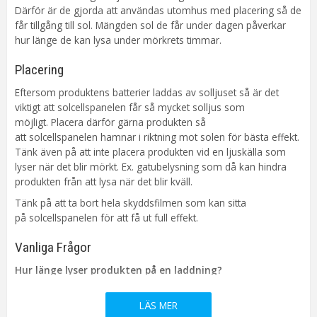
Batteri
1st AA Laddbart NiMH ingår. Lyser
Därför är de gjorda att användas utomhus med placering så de
ca.6h.
får tillgång till sol. Mängden sol de får under dagen påverkar
hur länge de kan lysa under mörkrets timmar.
Sensor
Ljusrelä
Spänning Ljuskälla
3V
Placering
Anpassad för
Utomhus
Eftersom produktens batterier laddas av solljuset så är det
Tillverkare
Star Trading AB
viktigt att solcellspanelen får så mycket solljus som
möjligt. Placera därför gärna produkten så
att solcellspanelen hamnar i riktning mot solen för bästa effekt.
Tänk även på att inte placera produkten vid en ljuskälla som
lyser när det blir mörkt. Ex. gatubelysning som då kan hindra
produkten från att lysa när det blir kväll.
Tänk på att ta bort hela skyddsfilmen som kan sitta
på solcellspanelen för att få ut full effekt.
Vanliga Frågor
Hur länge lyser produkten på en laddning?
Vid optimal laddning lyser den ca 5-6 timmar, men antal Lumen
(ljusstyrka) eller andra funktioner påverkar lystiden.
LÄS MER