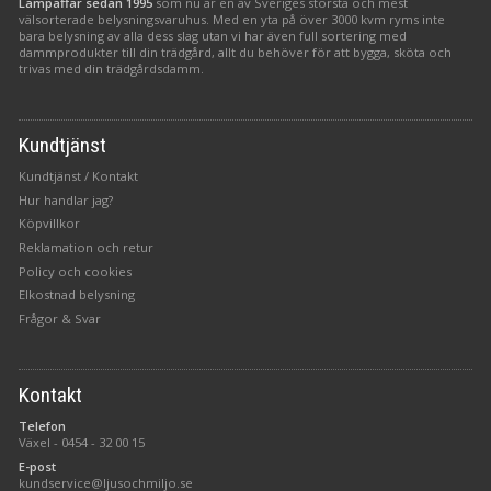
Lampaffär sedan 1995
som nu är en av Sveriges största och mest
välsorterade belysningsvaruhus. Med en yta på över 3000 kvm ryms inte
bara belysning av alla dess slag utan vi har även full sortering med
dammprodukter till din trädgård, allt du behöver för att bygga, sköta och
trivas med din trädgårdsdamm.
Kundtjänst
Kundtjänst / Kontakt
Hur handlar jag?
Köpvillkor
Reklamation och retur
Policy och cookies
Elkostnad belysning
Frågor & Svar
Kontakt
Telefon
Växel -
0454 - 32 00 15
E-post
kundservice@ljusochmiljo.se