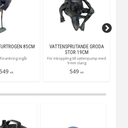
TURTROGEN 85CM
VATTENSPRUTANDE GRODA
FLYT
STOR 19CM
l förankring ingår
För inkoppling till vattenpump med
Köp ti
9 mm slang
så d
vattn
549
549
KR
KR