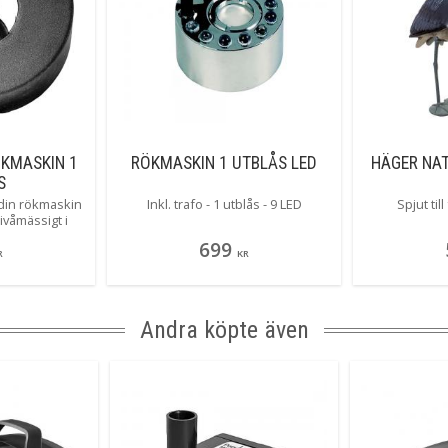
ÖKMASKIN 1
RÖKMASKIN 1 UTBLÅS LED
HÄGER NA
S
å din rökmaskin
Inkl. trafo - 1 utblås - 9 LED
Spjut til
nivåmässigt i
tt fungerar på
699
t.
R
KR
Andra köpte även