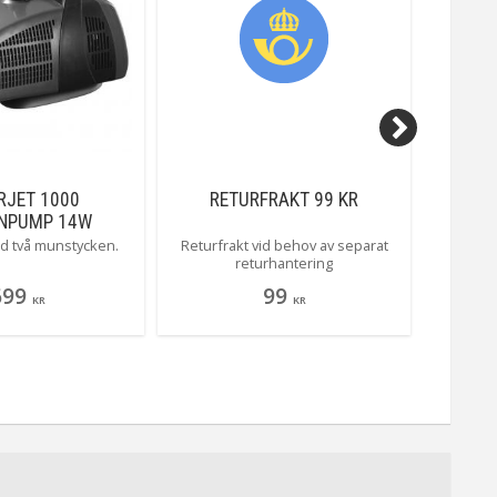
RJET 1000
RETURFRAKT 99 KR
NÄCKR
NPUMP 14W
d två munstycken.
Returfrakt vid behov av separat
Röd näck
returhantering
699
99
KR
KR