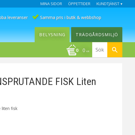
MINA SIDOR
ÖPPETTIDER
KUNDTJÄNST
bba leveranser
Samma pris i butik & webbshop
BELYSNING
TRÄDGÅRDSMILJÖ
0
KR
SPRUTANDE FISK Liten
liten fisk