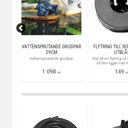
ASKIN
VATTENSPRUTANDE GRODPAR
FLYTRING TILL R
29CM
UTBLÅ
Inkl.
Vattensprutande grodpar
Köp till en flytring s
så den ligger rätt 
vattnet och på så sä
1 098
149
bästa sät
KR
K