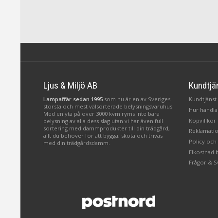
Ljus & Miljö AB
Kundtjä
Lampaffär sedan 1995
som nu är en av Sveriges
Kundtjänst 
största och mest välsorterade belysningsvaruhus.
Hur handlar
Med en yta på över 3000 kvm ryms inte bara
Köpvillkor
belysning av alla dess slag utan vi har även full
sortering med dammprodukter till din trädgård,
Reklamatio
allt du behöver för att bygga, sköta och trivas
Policy och
med din trädgårdsdamm.
Elkostnad 
Frågor & S