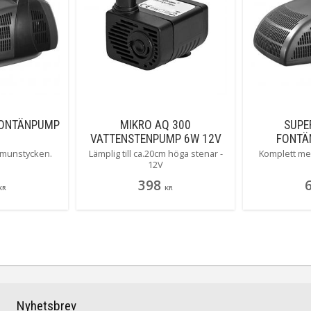
FONTÄNPUMP
MIKRO AQ 300
SUPE
VATTENSTENPUMP 6W 12V
FONTÄ
 munstycken.
Lämplig till ca.20cm höga stenar -
Komplett me
12V
398
KR
KR
Nyhetsbrev