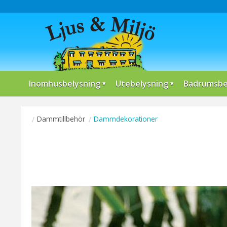
Inomhusbelysning
Utebelysning
Badrumsbe
Dammtillbehör
Dammdekorationer