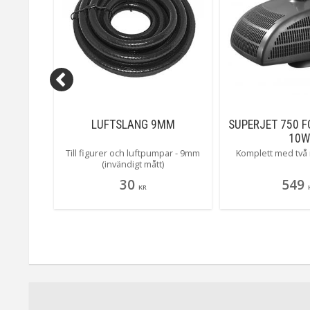
 PT
LUFTSLANG 9MM
SUPERJET 750 
LED
10W
ed 27cm
Till figurer och luftpumpar - 9mm
Komplett med två
ation, fyll
(invändigt mått)
en!
30
549
KR