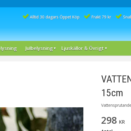
Alltid 30 dagars Öppet Köp
Frakt 79 kr
Sna
lysning
Julbelysning
Ljuskällor & Övrigt
VATTEN
15cm
​Vattensprutande 
298
KR