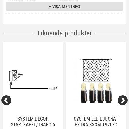
Material / Färg
Transparent
+ VISA MER INFO
Ljuskälla
Ingår LED
Sockel
Ej utbytbar ljuskälla
Ljusfärg
Varmvit
Spridningsgrad
120°
Liknande produkter
Livslängd
ca. 10000 h
Spänning Ljuskälla
3,1V
Tillverkare
Star Trading AB
SYSTEM DECOR
SYSTEM LED LJUSNÄT
STARTKABEL/TRAFO 5
EXTRA 3X3M 192LED