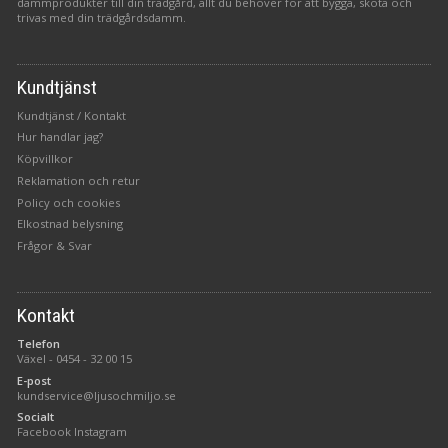
dammprodukter till din trädgård, allt du behöver för att bygga, sköta och
trivas med din trädgårdsdamm.
Kundtjänst
Kundtjänst / Kontakt
Hur handlar jag?
Köpvillkor
Reklamation och retur
Policy och cookies
Elkostnad belysning
Frågor & Svar
Kontakt
Telefon
Växel -
0454 - 32 00 15
E-post
kundservice@ljusochmiljo.se
Socialt
Facebook
Instagram