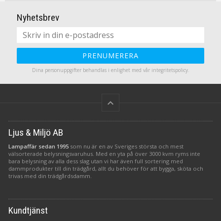
Nyhetsbrev
PRENUMERERA
Dina personuppgifter behandlas i enlighet med vår
integritetspolicy
.
keyboard_arrow_up
Ljus & Miljö AB
Lampaffär sedan 1995
som nu är en av Sveriges största och mest
välsorterade belysningsvaruhus. Med en yta på över 3000 kvm ryms inte
bara belysning av alla dess slag utan vi har även full sortering med
dammprodukter till din trädgård, allt du behöver för att bygga, sköta och
trivas med din trädgårdsdamm.
Kundtjänst