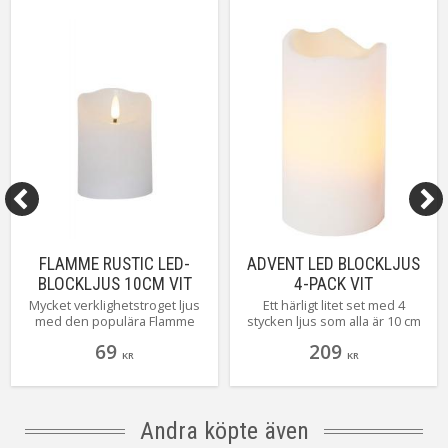
Livslängd
ca.10000 tim
On/Off
6 h på, 18 h av, repeterande
Batteri
8st AAA (ingår ej). Lystid ca 200h.
Anpassad för
Inomhus
Tillverkare
Star Trading AB
FLAMME RUSTIC LED-
ADVENT LED BLOCKLJUS
BLOCKLJUS 10CM VIT
4-PACK VIT
Mycket verklighetstroget ljus
Ett härligt litet set med 4
med den populära Flamme
stycken ljus som alla är 10 cm
lågan. Rustik är en ny serie ljus
höga och drivs med batteri,
69
209
med något grövre yta än de
perfekt att använda till
KR
KR
andra ljusen. Ljusen finns i
adventsljusstaken. Tänder och
flera olika höjder och färger
släcker gör du enkelt med den
(ytan syns tydligare på bild på
tillhörande fjärrkontrollen.
de färgade ljusen) Självklart
Andra köpte även
har alla ljusen inbyggd