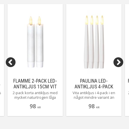
timerfunktion. Här ser du
Rustic vit 10 centimeter.
FLAMME 2-PACK LED-
PAULINA LED-
T
ANTIKLJUS 15CM VIT
ANTIKLJUS 4-PACK
15,5CM VIT
s
2-pack korta antikljus med
Vita antikljus i 4-pack i en
mycket naturtrogen låga
något mindre variant än
som lyser med varmvitt
normalt: 1,5x15cm. Varmgul
98
98
n
sken. Givetvis har de en
låga som skapar en mysig
KR
KR
inbyggd timer som gör det
känsla. Perfekt att placera i
h
enkelt att bestämma när de
en mindre ljusstake eller
å
ska lysa.
som julgransljus.