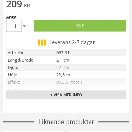
209
KR
Antal
st
KÖP
Leverans 2-7 dagar
Artikelnr
063-31
Längd/Bredd
2,1 cm
Djup
2,1 cm
Höjd
28,5 cm
Effekt
0,03W (total)
Spänning
3V DC
+ VISA MER INFO
IP-klass
IP20
Material / Färg
Vit
Ljuskälla
Inbyggd LED
Sockel
Integrerad
Liknande produkter
Ljusfärg
Varmvit