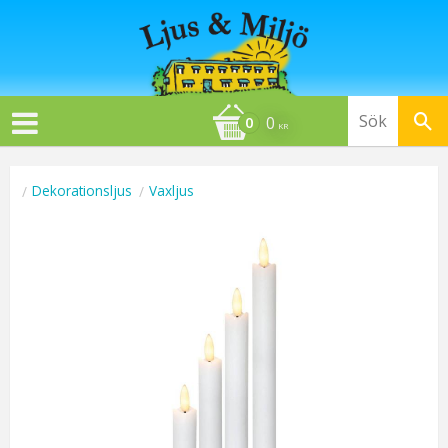
0
KR
Dekorationsljus
Vaxljus