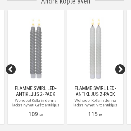
Andra köpte även
har alla ljusen inbyggd
timerfunktion. Här ser du
Rustic vit 10 centimeter.
FLAMME SWIRL LED-
FLAMME SWIRL LED-
ANTIKLJUS 2-PACK
ANTIKLJUS 2-PACK
25CM GRÅ
25CM VIT
Wohooo! Kolla in denna
Wohooo! Kolla in denna
läckra nyhet! Grått antikljus
läckra nyhet! Vitt antikljus
med twist formad vax i den
med twist formad vax i den
109
115
populära Flamme serien.
populära Flamme serien.
KR
KR
Den mycket naturtrogna
Den mycket naturtrogna
e
lågan lyser med ett varmvitt
lågan lyser med ett varmvitt
mysigt sken. Självklart med
mysigt sken. Självklart med