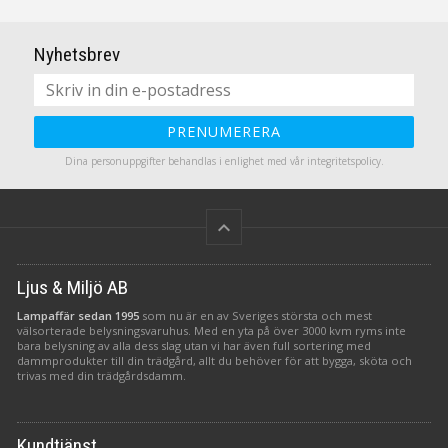
inbyggd timer.
inbyggd timer.
Nyhetsbrev
PRENUMERERA
Dina personuppgifter behandlas i enlighet med vår
integritetspolicy
.
keyboard_arrow_up
Ljus & Miljö AB
Lampaffär sedan 1995
som nu är en av Sveriges största och mest
välsorterade belysningsvaruhus. Med en yta på över 3000 kvm ryms inte
bara belysning av alla dess slag utan vi har även full sortering med
dammprodukter till din trädgård, allt du behöver för att bygga, sköta och
trivas med din trädgårdsdamm.
Kundtjänst