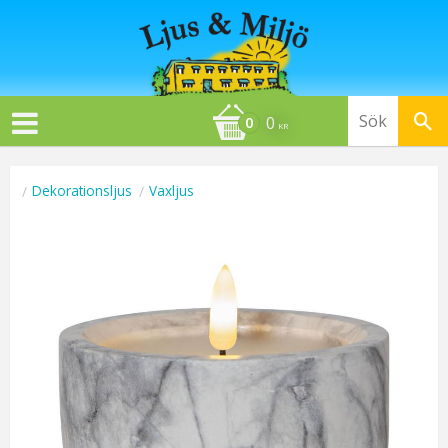
0
KR
Dekorationsljus
Vaxljus