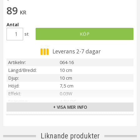
89
KR
Antal
st
KÖP
Leverans 2-7 dagar
Artikelnr
064-16
Längd/Bredd
10 cm
Djup
10 cm
Höjd
7,5 cm
Effekt
0.03W
Spänning
4,5V DC
+ VISA MER INFO
IP-klass
IP20
Material / Färg
Grå
Ljuskälla
Inbyggd LED
Sockel
Integrerad
Liknande produkter