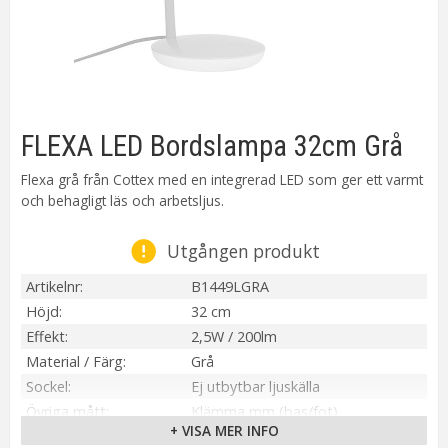
FLEXA LED Bordslampa 32cm Grå
Flexa grå från Cottex med en integrerad LED som ger ett varmt
och behagligt läs och arbetsljus.
Utgången produkt
Artikelnr
B1449LGRA
Höjd
32 cm
Effekt
2,5W / 200lm
Material / Färg
Grå
Sockel
Ej utbytbar ljuskälla
Övriga mått
Klämma mm (bas/fot)
+ VISA MER INFO
Tillverkare
Cottex