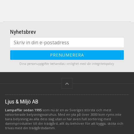
Nyhetsbrev
PRENUMERERA
Dina personuppgifter behandlas i enlighet med vår
integritetspolicy
.
keyboard_arrow_up
Ljus & Miljö AB
Lampaffär sedan 1995
som nu är en av Sveriges största och mest
välsorterade belysningsvaruhus. Med en yta på över 3000 kvm ryms inte
bara belysning av alla dess slag utan vi har även full sortering med
dammprodukter till din trädgård, allt du behöver för att bygga, sköta och
trivas med din trädgårdsdamm.