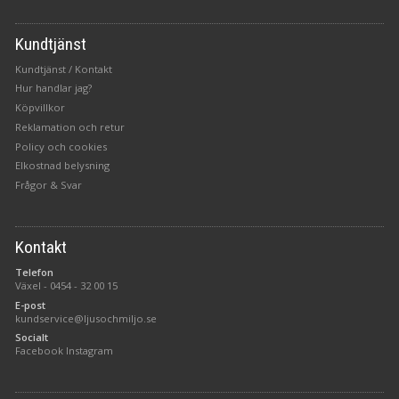
Kundtjänst
Kundtjänst / Kontakt
Hur handlar jag?
Köpvillkor
Reklamation och retur
Policy och cookies
Elkostnad belysning
Frågor & Svar
Kontakt
Telefon
Växel -
0454 - 32 00 15
E-post
kundservice@ljusochmiljo.se
Socialt
Facebook
Instagram