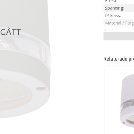
Effekt
Spänning
IP-klass
Material / Färg
Sockel
Tillverkare
Relaterade pr