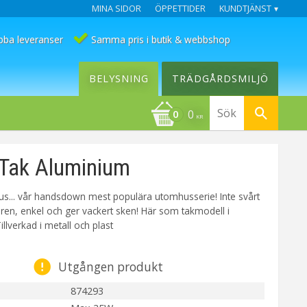
MINA SIDOR
ÖPPETTIDER
KUNDTJÄNST
bba leveranser
Samma pris i butik & webbshop
BELYSNING
TRÄDGÅRDSMILJÖ
0
KR
Tak Aluminium
us... vår handsdown mest populära utomhusserie! Inte svårt
tilren, enkel och ger vackert sken! Här som takmodell i
llverkad i metall och plast
Utgången produkt
874293