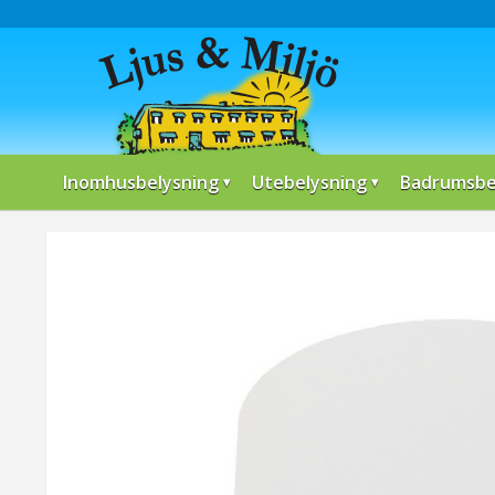
Inomhusbelysning
Utebelysning
Badrumsbe