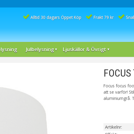
Alltid 30 dagars Öppet Köp
Frakt 79 kr
Sna
lysning
Julbelysning
Ljuskällor & Övrigt
FOCUS 
Focus focus foc
att se varför! S
aluminiumgrå. Ti
Artikelnr