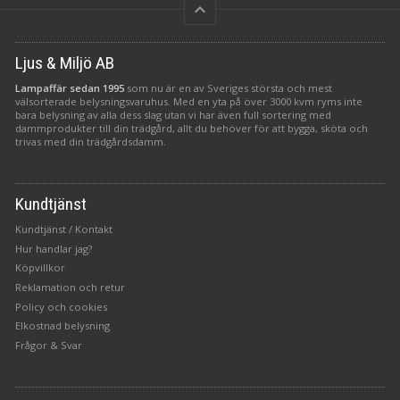
keyboard_arrow_up
Ljus & Miljö AB
Lampaffär sedan 1995
som nu är en av Sveriges största och mest
välsorterade belysningsvaruhus. Med en yta på över 3000 kvm ryms inte
bara belysning av alla dess slag utan vi har även full sortering med
dammprodukter till din trädgård, allt du behöver för att bygga, sköta och
trivas med din trädgårdsdamm.
Kundtjänst
Kundtjänst / Kontakt
Hur handlar jag?
Köpvillkor
Reklamation och retur
Policy och cookies
Elkostnad belysning
Frågor & Svar