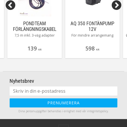
PONDTEAM
AQ 350 FONTÄNPUMP
FÖRLÄNGNINGSKABEL
12V
7,5M 12/24V
7,5 m inkl. 3-väg adapter
För mindre arrangemang
139
598
KR
KR
Nyhetsbrev
PRENUMERERA
Dina personuppgifter behandlas i enlighet med vår
integritetspolicy
.