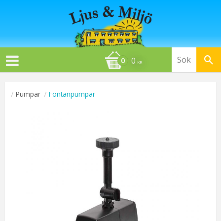
0
KR
Pumpar
Fontänpumpar