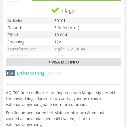
I lager
Artikelnr
30101
Garanti
3 år (ej rotor)
Effekt
10 Watt
Spänning
12V
Transformator
Ingår 12 V - IP44
Kabellängd
7,5 m
+ VISA MER INFO
Max flöde/tim
700 liter
Max tryckhöjd
120 cm
Bruksanvisning
2.56MB
Munstycke
2 st, klocka & vuklan
Tillverkare
Pondteam AB
AQ 700 är en driftsäker fontänpump som lämpar sig perfekt
för användning i dammar och andra typer av mindre
vattenarrangemang både inom och utomhus.
Fontänpumpen har en helt sluten motor och är endast
avsedd att användas nersänkt i vatten, till olika
vattenarrangemang.