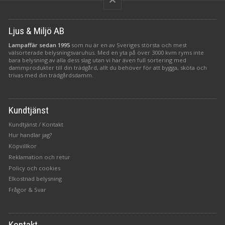
keyboard_arrow_up
Ljus & Miljö AB
Lampaffär sedan 1995
som nu är en av Sveriges största och mest
välsorterade belysningsvaruhus. Med en yta på över 3000 kvm ryms inte
bara belysning av alla dess slag utan vi har även full sortering med
dammprodukter till din trädgård, allt du behöver för att bygga, sköta och
trivas med din trädgårdsdamm.
Kundtjänst
Kundtjänst / Kontakt
Hur handlar jag?
Köpvillkor
Reklamation och retur
Policy och cookies
Elkostnad belysning
Frågor & Svar
Kontakt