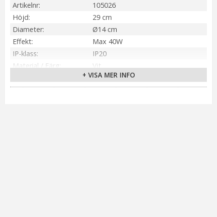
Artikelnr
105026
Höjd
29 cm
Diameter
Ø14 cm
Effekt
Max 40W
IP-klass
IP20
Material / Färg
Vit
+ VISA MER INFO
Ljuskälla
Ingår ej
Sockel
E27
On/Off
Inbyggd brytare
Kabellängd
200 cm (Transparent)
Spänning Ljuskälla
230V
Tillverkare
Markslöjd