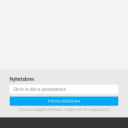
Nyhetsbrev
PRENUMERERA
Dina personuppgifter behandlas i enlighet med vår
integritetspolicy
.