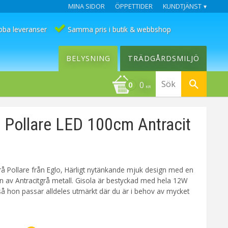
MINA SIDOR
ÖPPETTIDER
KUNDTJÄNST
bba leveranser
Samma pris i butik & webbshop
BELYSNING
TRÄDGÅRDSMILJÖ
0
KR
Pollare LED 100cm Antracit
grå Pollare från Eglo, Härligt nytänkande mjuk design med en
n av Antracitgrå metall. Gisola är bestyckad med hela 12W
så hon passar alldeles utmärkt där du är i behov av mycket