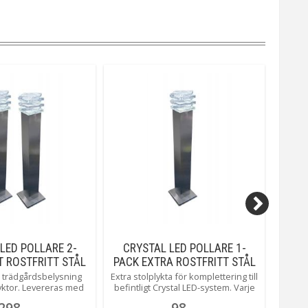
LED POLLARE 2-
CRYSTAL LED POLLARE 1-
BO
T ROSTFRITT STÅL
PACK EXTRA ROSTFRITT STÅL
60C
50CM
50CM
t trädgårdsbelysning
Extra stolplykta för komplettering till
Paket
yktor. Levereras med
befintligt Crystal LED-system. Varje
lågvol
15m kabel som kan
stolpe har 1m kabel med
som
298
98