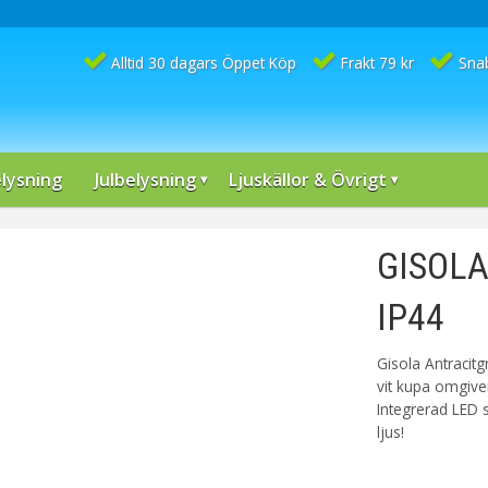
Alltid 30 dagars Öppet Köp
Frakt 79 kr
Sna
lysning
Julbelysning
Ljuskällor & Övrigt
GISOLA 
IP44
Gisola Antracit
vit kupa omgive
Integrerad LED 
ljus!