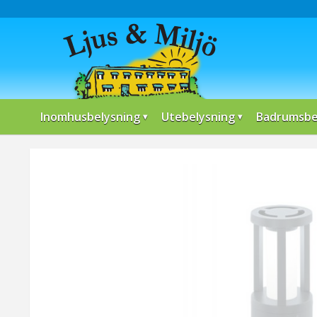
Inomhusbelysning
Utebelysning
Badrumsbe