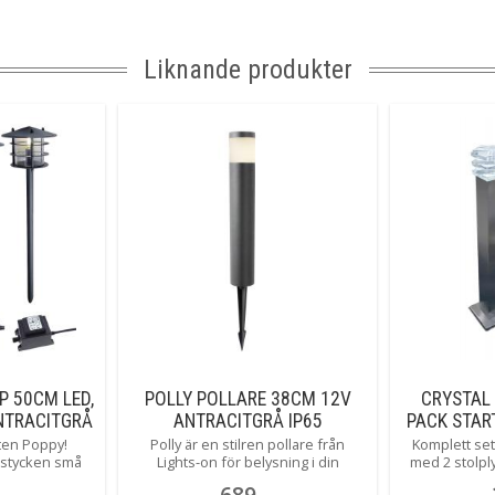
Liknande produkter
P 50CM LED,
POLLY POLLARE 38CM 12V
CRYSTAL 
ANTRACITGRÅ
ANTRACITGRÅ IP65
PACK STAR
44
nöten Poppy!
Polly är en stilren pollare från
Komplett se
 stycken små
Lights-on för belysning i din
med 2 stolpl
 sticker ner i
trädgård. Passar även utmärkt vid
trafo och 
689