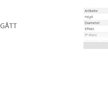
Artikelnr
Höjd
Diameter
Effekt
IP-klass
Material / Färg
Ljuskälla
Sockel
Ljusfärg
Lumen
Livslängd
Energiklass
Spänning Ljusk
Tillverkare