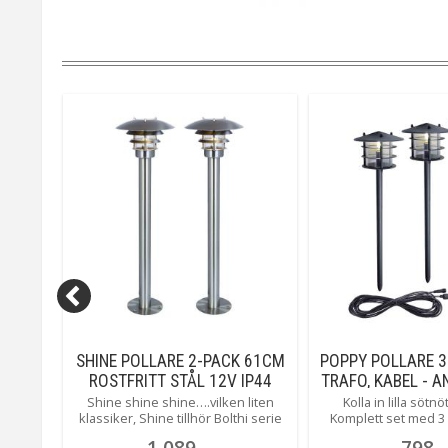
 77CM
SHINE POLLARE 2-PACK 61CM
POPPY POLLARE 3
ROSTFRITT STÅL 12V IP44
TRAFO, KABEL - 
12V IP
emiljö
Shine shine shine….vilken liten
Kolla in lilla söt
r gång.
klassiker, Shine tillhör Bolthi serie
Komplett set med 3
a en
lågvoltslampor som du enkelt
lyktor som du enkelt
1 089
798