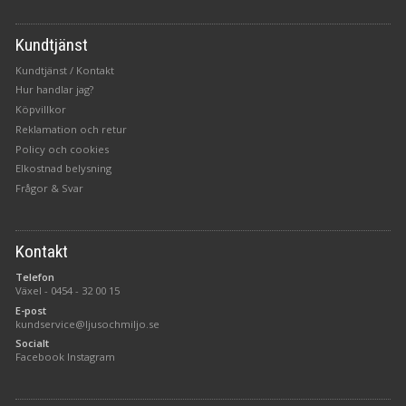
Kundtjänst
Kundtjänst / Kontakt
Hur handlar jag?
Köpvillkor
Reklamation och retur
Policy och cookies
Elkostnad belysning
Frågor & Svar
Kontakt
Telefon
Växel -
0454 - 32 00 15
E-post
kundservice@ljusochmiljo.se
Socialt
Facebook
Instagram