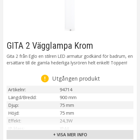
GITA 2 Vägglampa Krom
Gita 2 från Eglo en stilren LED armatur godkänd för badrum, en
ersättare till de gamla hederliga lysrören helt enkelt! Toppen!
Utgången produkt
Artikelnr
94714
Längd/Bredd
900 mm
Djup
75 mm
Höjd
75 mm
Effekt
24,3W
IP-klass
IP44
+ VISA MER INFO
Material / Färg
Krom