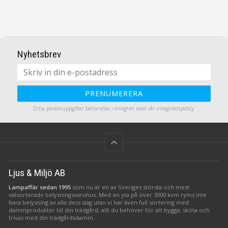
Nyhetsbrev
PRENUMERERA
Dina personuppgifter behandlas i enlighet med vår
integritetspolicy
.
keyboard_arrow_up
Ljus & Miljö AB
Lampaffär sedan 1995
som nu är en av Sveriges största och mest
välsorterade belysningsvaruhus. Med en yta på över 3000 kvm ryms inte
bara belysning av alla dess slag utan vi har även full sortering med
dammprodukter till din trädgård, allt du behöver för att bygga, sköta och
trivas med din trädgårdsdamm.