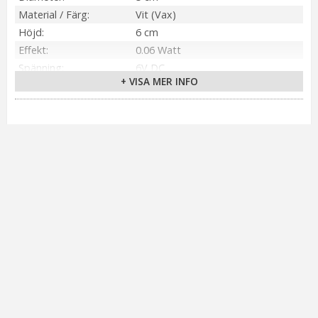
Material / Färg
Vit (Vax)
Höjd
6 cm
Effekt
0.06 Watt
Spänning
6V DC
+ VISA MER INFO
Batteri
4 st CR2032 Ingår. Lyser ca 60h
Ljuskälla
LED
Sockel
Ej utbytbar ljuskälla
Ljusfärg
Varmvit
Livslängd
ca. 5000 h
On/Off
Repeterande: på 6h, av 18h
Spänning Ljuskälla
3V
Tillverkare
Star Trading AB