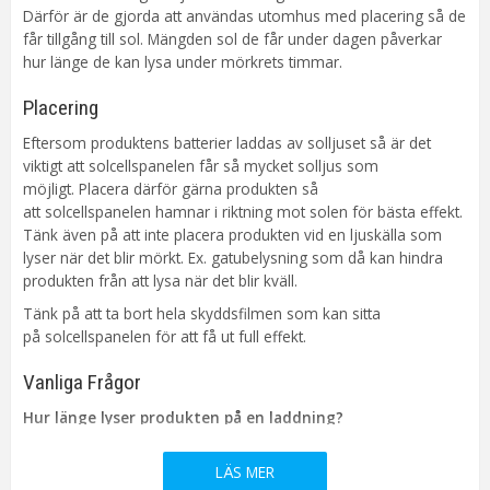
Livslängd
ca. 50000 tim
Därför är de gjorda att användas utomhus med placering så de
On/Off
Strömbrytare
får tillgång till sol. Mängden sol de får under dagen påverkar
hur länge de kan lysa under mörkrets timmar.
Kabellängd
100 cm
Batteri
1 st AA Li-on ingår (laddningsbart)
Placering
Sensor
Ljusrelä
Eftersom produktens batterier laddas av solljuset så är det
Spänning Ljuskälla
3V
viktigt att solcellspanelen får så mycket solljus som
Tillverkare
Star Trading AB
möjligt. Placera därför gärna produkten så
att solcellspanelen hamnar i riktning mot solen för bästa effekt.
Tänk även på att inte placera produkten vid en ljuskälla som
lyser när det blir mörkt. Ex. gatubelysning som då kan hindra
produkten från att lysa när det blir kväll.
Tänk på att ta bort hela skyddsfilmen som kan sitta
på solcellspanelen för att få ut full effekt.
Vanliga Frågor
Hur länge lyser produkten på en laddning?
Vid optimal laddning lyser den ca 5-6 timmar, men antal Lumen
(ljusstyrka) eller andra funktioner påverkar lystiden.
LÄS MER