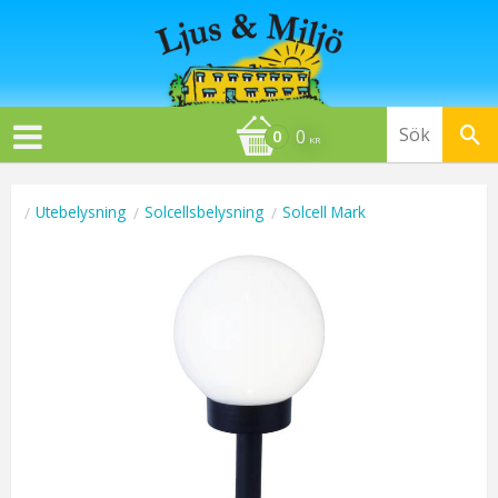
0
KR
Utebelysning
Solcellsbelysning
Solcell Mark