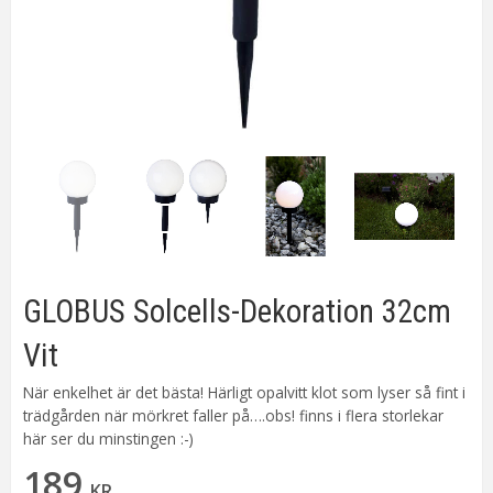
GLOBUS Solcells-Dekoration 32cm
Vit
När enkelhet är det bästa! Härligt opalvitt klot som lyser så fint i
trädgården när mörkret faller på….obs! finns i flera storlekar
här ser du minstingen :-)
189
KR