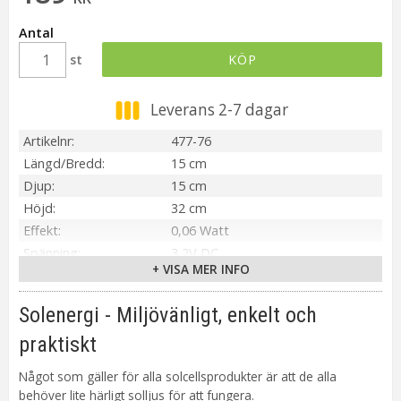
Antal
st
KÖP
Leverans 2-7 dagar
Artikelnr
477-76
Längd/Bredd
15 cm
Djup
15 cm
Höjd
32 cm
Effekt
0,06 Watt
Spänning
3,2V DC
+ VISA MER INFO
IP-klass
IP44
Material / Färg
Vit
Solenergi - Miljövänligt, enkelt och
Ljuskälla
1 st
praktiskt
Sockel
Ej utbytbar
Ljusfärg
Varmvit
Något som gäller för alla solcellsprodukter är att de alla
Lumen
20 lm
behöver lite härligt solljus för att fungera.