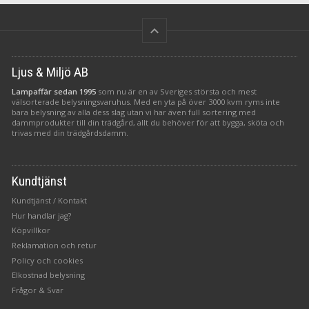
keyboard_arrow_up
Ljus & Miljö AB
Lampaffär sedan 1995
som nu är en av Sveriges största och mest
välsorterade belysningsvaruhus. Med en yta på över 3000 kvm ryms inte
bara belysning av alla dess slag utan vi har även full sortering med
dammprodukter till din trädgård, allt du behöver för att bygga, sköta och
trivas med din trädgårdsdamm.
Kundtjänst
Kundtjänst / Kontakt
Hur handlar jag?
Köpvillkor
Reklamation och retur
Policy och cookies
Elkostnad belysning
Frågor & Svar