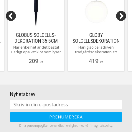
vattnet att porla. När mörkret
sedan faller så lyser även
fontänen med olikfärgade LED
lampor. Tänk på att fontänen
endast fungerar om solen
kommer åt att lysa på
paneldelen så batteriet laddas.
GLOBUS SOLCELLS-
GLOBY
Å
DEKORATION 35,5CM
SOLCELLSDEKORATION
VIT
29CM VIT IP44
När enkelhet är det bästa!
Härlig solcellsdriven
Härligt opalvitt klot som lyser
trädgårdsdekoration att
så fint i trädgården när
hänga i trädgården. Stilren,
209
419
mörkret faller på….obs!
enkel och alldeles lysande.
KR
KR
finns i flera storlekar här ser
Inget strul med kablar då
du mellan varianten :-)
underverket laddas av
solens varma strålar. Lyser
med ett behagligt varmvitt
sken.
Nyhetsbrev
PRENUMERERA
Dina personuppgifter behandlas i enlighet med vår
integritetspolicy
.