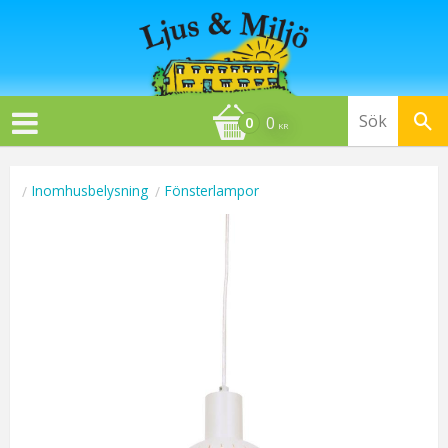
0
KR
Inomhusbelysning
Fönsterlampor