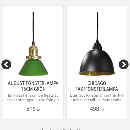
On/Off
Brytare på sladd
Kabellängd
400 cm (klar)
Tillverkare
Aneta Belysning AB
AUGUST FÖNSTERLAMPA
CHICAGO
15CM GRÖN
TAK/FÖNSTERLAMPA
18CM SVART
En klassiker som de flesta av
Liten söt fönsterlampa från PR-
oss känner igen :-) Här från PR-
Home i metall 1,2 meter kabel
Home i 15 cm grönt glas med
med takkopp i samma färg som
519
498
upphäng i mässing.
lampan det vill säga svart.
KR
KR
Skomakarlampan gör sig lika
väl i ett fönster som över
köksön.