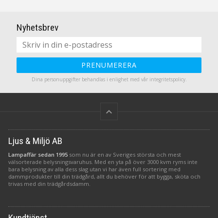
vägguttag. Ljuskällan i GU10
kombinerat med ett
reflektorlampformat sitter i
upphäng i antikmässing och
toppen av lampan, som är
3,5 meter textilkabel med
Nyhetsbrev
utformad med skåror som
väggkontakt. Snyggt!
skapar en spännande
ljuseffekt. Observera att
ljuskällan inte ingår i köpet
av lampan.
PRENUMERERA
Dina personuppgifter behandlas i enlighet med vår
integritetspolicy
.
keyboard_arrow_up
Ljus & Miljö AB
Lampaffär sedan 1995
som nu är en av Sveriges största och mest
välsorterade belysningsvaruhus. Med en yta på över 3000 kvm ryms inte
bara belysning av alla dess slag utan vi har även full sortering med
dammprodukter till din trädgård, allt du behöver för att bygga, sköta och
trivas med din trädgårdsdamm.
Kundtjänst