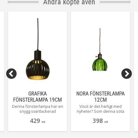
Andra köpte även
GRAFIKA
NORA FÖNSTERLAMPA
FÖNSTERLAMPA 19CM
12CM
SVART
ANTIKMÄSSING/GRÖN
Denna fönsterlampa har en
Visst är det härligt med
snygg svartlackerad
nyheter? Som denna söta
metallfinish och kommer
lilla fönsterlampa från
429
398
med en 4 meter lång sladd
Cottex. En flört med 70-talet
KR
KR
e
för enkel placering. Med en
på helt rätt sätt. Här ser du
praktisk stickpropp kan den
lilla Nora fönsterlampa med
enkelt anslutas till ett
läckert grönt glas