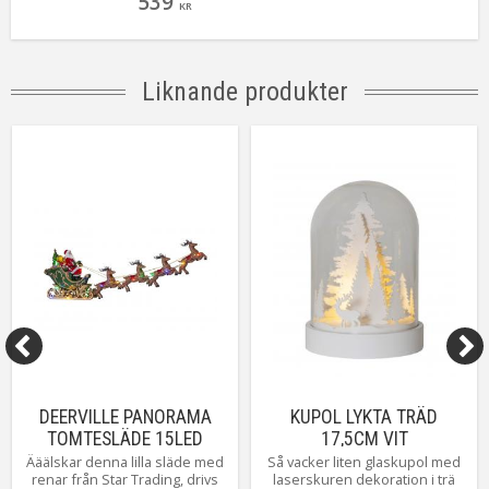
539
en båge med granar för att rama in den lilla
KR
detaljrika stugbyn. Dekorera till advent och jul,
placera ljusstaken i ett fönster eller på en byrå
för att få den perfekta julkänslan. Ljusstaken
drivs med batteri med inbyggd timer så att du
Liknande produkter
lätt själv kan ställa in när du vill att den ska lysa.
Batterier köpes separat.
DEERVILLE PANORAMA
KUPOL LYKTA TRÄD
TOMTESLÄDE 15LED
17,5CM VIT
48CM FLERFÄRGAD
Ääälskar denna lilla släde med
Så vacker liten glaskupol med
renar från Star Trading, drivs
laserskuren dekoration i trä