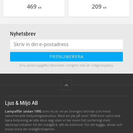
gör den med batterier så det
inuti. Underverket drivs med
469
209
går alldeles utmärkt att placera
batteri och är på så sätt
KR
KR
den precis vart du vill
lättplacerad i flesta hem.
(inomhus)
Givetvis med inbyggd timer! Vi
bara älskar denna lilla nyhet!
Nyhetsbrev
PRENUMERERA
Dina personuppgifter behandlas i enlighet med vår
integritetspolicy
.
keyboard_arrow_up
Ljus & Miljö AB
Lampaffär sedan 1995
som nu är en av Sveriges största och mest
välsorterade belysningsvaruhus. Med en yta på över 3000 kvm ryms inte
bara belysning av alla dess slag utan vi har även full sortering med
dammprodukter till din trädgård, allt du behöver för att bygga, sköta och
trivas med din trädgårdsdamm.