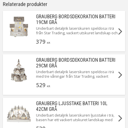
Relaterade produkter
Batteri
2st AAA (ingår ej).
Anpassad för
Inomhus
GRAUBERG BORDSDEKORATION BATTERI
Tillverkare
Star Trading AB
19CM GRÅ
Underbart detaljrik laserskuren speldosa i trä
från Star Trading, vackert utskuret landskap och
hus som lyser när produkten är påslagen. Ett
379
litet tåg roterar sakta runt husen. Vrid på vredet
KR
på speldosan och lyssna när det sedan spelar
en vacker melodi. Dekorera till advent och jul,
placera ljusstaken i ett fönster eller på en byrå
GRAUBERG BORDSDEKORATION BATTERI
för att få den perfekta julkänslan.
29CM GRÅ
Underbart detaljrik laserskuren speldosa i trä
med tre våningar från Star Trading, vackert
utskuret landskap och små hus som lyser när
529
produkten är påslagen. Vrid på basen på
KR
speldosan och lyssna när det sedan spelar en
vacker melodi samtidigt som den roterar.
Dekorera till advent och jul, placera ljusstaken i
GRAUBERG LJUSSTAKE BATTERI 10L
ett fönster eller på en byrå för att få den
perfekta julkänslan.
42CM GRÅ
Underbart detaljrik laserskuren ljusstake i trä,
basen har ett vackert utskuret landskap med
små granar och hus och ovan basen böjer sig