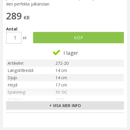
den perfekta julkänslan.
289
KR
Antal
st
KÖP
I lager
Artikelnr
272-20
Längd/Bredd
14 cm
Djup
14 cm
Höjd
17 cm
Spänning
3V DC
IP-klass
IP20
+ VISA MER INFO
Material / Färg
Grå
Sockel
Ej utbytbar
Ljusfärg
Varmvit
On/Off
6h på, 18h av, repeterande