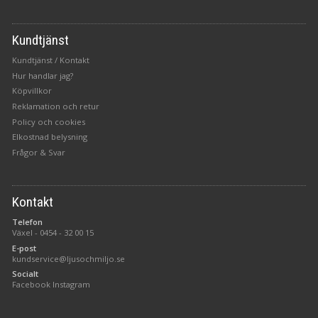
Kundtjänst
Kundtjänst / Kontakt
Hur handlar jag?
Köpvillkor
Reklamation och retur
Policy och cookies
Elkostnad belysning
Frågor & Svar
Kontakt
Telefon
Växel -
0454 - 32 00 15
E-post
kundservice@ljusochmiljo.se
Socialt
Facebook
Instagram