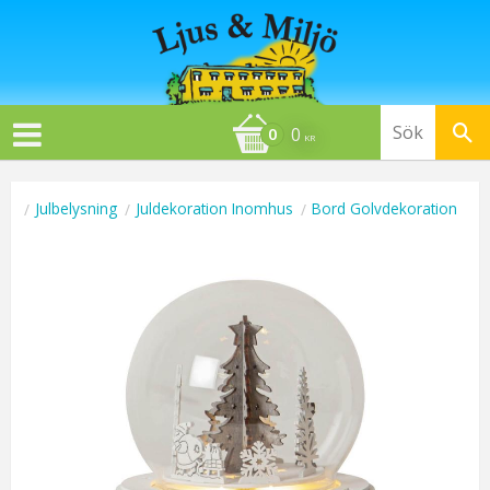
0
KR
Julbelysning
Juldekoration Inomhus
Bord Golvdekoration