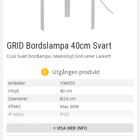
GRID Bordslampa 40cm Svart
Cool Svart Bordlampa i Markslöjd Grid serie! Läckert!
Utgången produkt
Artikelnr
106055
Höjd
40 cm
Diameter
Ø24 cm
Effekt
Max 60W
IP-klass
IP20
Material / Färg
Svart
+ VISA MER INFO
Ljuskälla
Ingår ej
Sockel
E27