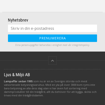
Nyhetsbrev
PRENUMERERA
Dina personuppgifter behandlas i enlighet med vår
integritetspolicy
.
keyboard_arrow_up
Ljus & Miljö AB
Lampaffär sedan 1995
som nu är en av Sveriges största och mest
välsorterade belysningsvaruhus. Med en yta på över 3000 kvm ryms inte
bara belysning av alla dess slag utan vi har även full sortering med
dammprodukter till din trädgård, allt du behöver för att bygga, sköta och
trivas med din trädgårdsdamm.