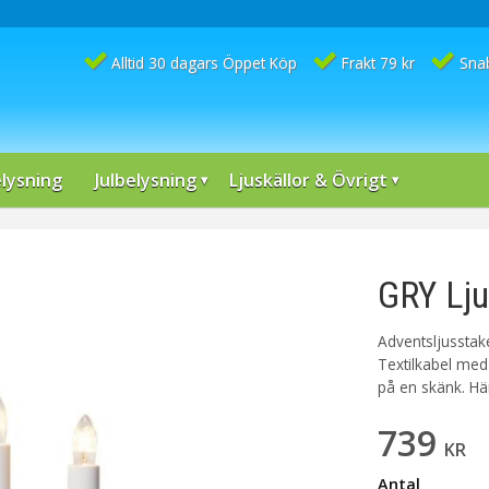
Alltid 30 dagars Öppet Köp
Frakt 79 kr
Sna
lysning
Julbelysning
Ljuskällor & Övrigt
GRY Lju
Adventsljusstake 
Textilkabel med 
på en skänk. Här
739
KR
Antal