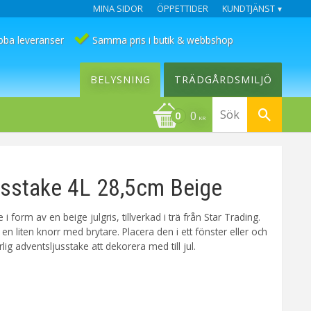
MINA SIDOR
ÖPPETTIDER
KUNDTJÄNST
bba leveranser
Samma pris i butik & webbshop
BELYSNING
TRÄDGÅRDSMILJÖ
0
KR
sstake 4L 28,5cm Beige
i form av en beige julgris, tillverkad i trä från Star Trading.
en liten knorr med brytare. Placera den i ett fönster eller och
lig adventsljusstake att dekorera med till jul.