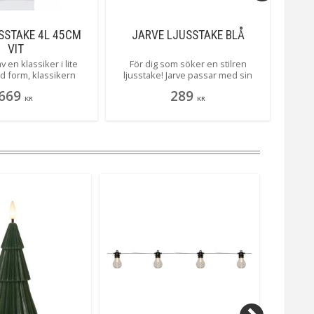
SSTAKE 4L 45CM
JARVE LJUSSTAKE BLÅ
DAL
VIT
v en klassiker i lite
För dig som söker en stilren
En v
 form, klassikern
ljusstake! Jarve passar med sin
upp
numera under namnet
enkelhet i alla hem å lyser med sina
Nusnä
669
289
recis lika fin nu som
7 ljuskällor juligt vackert.
Dala 
KR
KR
 du vackra Dala i en
då. 
ärlig vit..