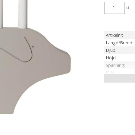
st
Artikelnr
Längd/Bredd
Djup
Höjd
Spänning
IP-klass
Material / Färg
Ljuskälla
Sockel
Kabellängd
Spänning Ljusk
Anpassad för
Tillverkare