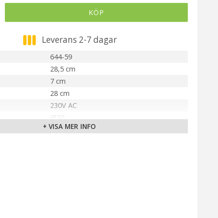
KÖP
Leverans 2-7 dagar
644-59
28,5 cm
7 cm
28 cm
230V AC
IP20
+ VISA MER INFO
Beige
Ingår
E10
180 cm (Textil guld)
älla
55V
Inomhus
Star Trading AB