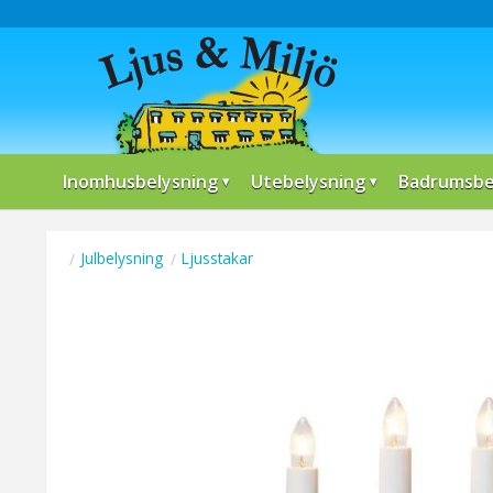
Inomhusbelysning
Utebelysning
Badrumsbe
Julbelysning
Ljusstakar