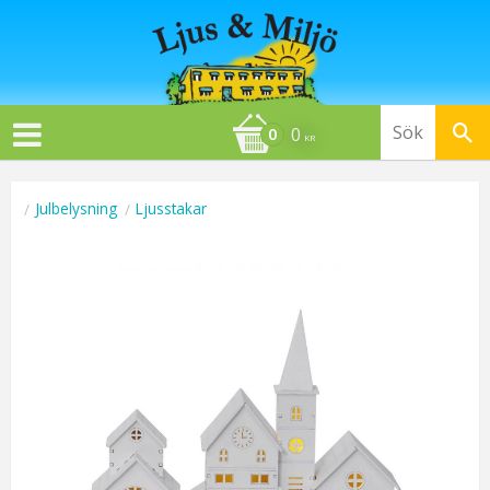
0
KR
Julbelysning
Ljusstakar