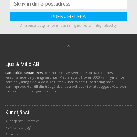
PRENUMERERA
Dina personuppgifter behandlas i enlighet med vår
integritetspolicy
.
keyboard_arrow_up
Ljus & Miljö AB
Lampaffär sedan 1995
som nu är en av Sveriges största och mest
välsorterade belysningsvaruhus. Med en yta på över 3000 kvm ryms inte
bara belysning av alla dess slag utan vi har även full sortering med
dammprodukter till din trädgård, allt du behöver för att bygga, sköta och
trivas med din trädgårdsdamm.
Kundtjänst
Kundtjänst / Kontakt
Hur handlar jag?
Köpvillkor