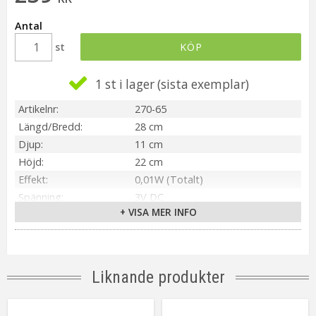
Antal
st
KÖP
1 st i lager
Artikelnr
270-65
Längd/Bredd
28 cm
Djup
11 cm
Höjd
22 cm
Effekt
0,01W (Totalt)
Spänning
3V DC
+ VISA MER INFO
IP-klass
IP20
Material / Färg
Vit
Ljuskälla
4 st LED
Sockel
Ej utbytbar ljuskälla
Liknande produkter
Ljusfärg
Varmvit
Livslängd
ca.10000 tim