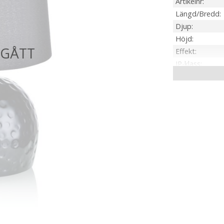
Artikelnr
Längd/Bredd
Djup
Höjd
Effekt
IP-klass
Material / Färg
Sockel
On/Off
Kabellängd
Installation
Spänning Ljusk
Tillverkare