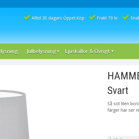
Alltid 30 dagars Öppet Köp
Frakt 79 kr
Sna
lysning
Julbelysning
Ljuskällor & Övrigt
HAMMER
Svart
Så söt liten bo
färger här ser n