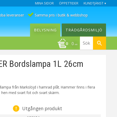
MINA SIDOR
ÖPPETTIDER
KUNDTJÄNST
bba leveranser
Samma pris i butik & webbshop
BELYSNING
TRÄDGÅRDSMILJÖ
0
KR
 Bordslampa 1L 26cm
rdlampa från Markslöjd i hamrad plåt. Hammer finns i flera
i hen med svart fot och svart skärm.
Utgången produkt