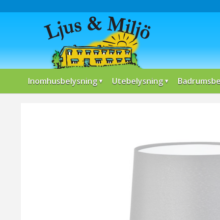
Inomhusbelysning
Utebelysning
Badrumsbe