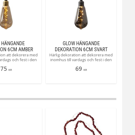
älla
3V
Star Trading AB
 HÄNGANDE
GLOW HÄNGANDE
ION 6CM AMBER
DEKORATION 6CM SVART
tion att dekorera med
Härlig dekoration att dekorera med
ardags och fest i den
inomhus till vardags och fest i den
serien. Den inbyggda
härliga glow serien. Den inbyggda
75
69
 lätt att ställa in när
timern gör det lätt att ställa in när
KR
KR
tion ska lysa.
dekoration ska lysa.