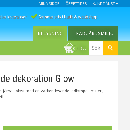
MINA SIDOR
ÖPPETTIDER
KUNDTJÄNST
bba leveranser
Samma pris i butik & webbshop
BELYSNING
TRÄDGÅRDSMILJÖ
0
KR
de dekoration Glow
tjärna i plast med en vackert lysande ledlampa i mitten,
t!