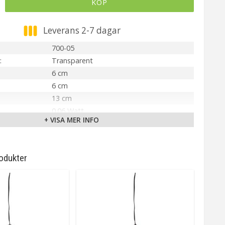
KÖP
Leverans 2-7 dagar
700-05
Transparent
6 cm
6 cm
13 cm
0.06 Watt
+ VISA MER INFO
4,5V DC
IP20
2 st AA Ingår ej
odukter
Ingår LED
Ej utbytbar ljuskälla
Varmvit
ca. 7000 h
Repeterande: på 6h/av 18h
150 cm