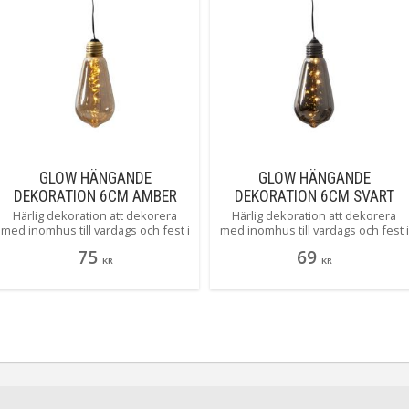
GLOW HÄNGANDE
GLOW HÄNGANDE
DEKORATION 6CM AMBER
DEKORATION 6CM SVART
Härlig dekoration att dekorera
Härlig dekoration att dekorera
med inomhus till vardags och fest i
med inomhus till vardags och fest i
den härliga glow serien. Den
den härliga glow serien. Den
75
69
inbyggda timern gör det lätt att
inbyggda timern gör det lätt att
KR
KR
ställa in när dekoration ska lysa.
ställa in när dekoration ska lysa.