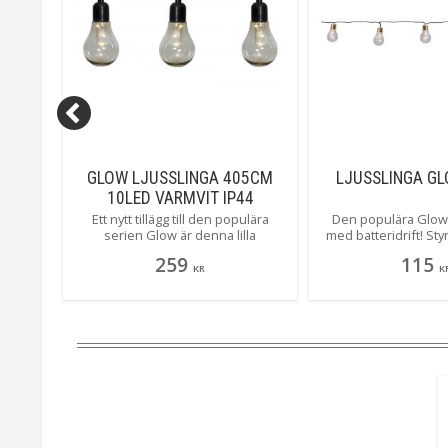
GLOW LJUSSLINGA 405CM
LJUSSLINGA GL
ACK
10LED VARMVIT IP44
etter.
Ett nytt tillägg till den populära
Den populära Glow 
a på 5-
serien Glow är denna lilla
med batteridrift! St
ndast
batteridrivna slingan, med ett svagt
den inbyggda 
259
115
tonat hölje ger den ett mjukt och
KR
K
ar ej
vackert sken. Glow är även
godkänd för utomhusbruk och
styrs enkelt med den inbyggda
timern.