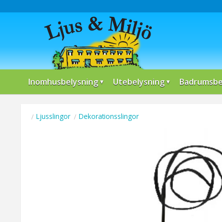
Inomhusbelysning
Utebelysning
Badrumsbe
Ljusslingor
Dekorationsslingor