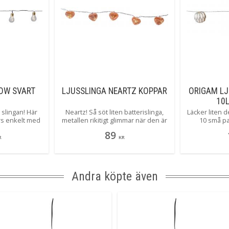
OW SVART
LJUSSLINGA NEARTZ KOPPAR
ORIGAM L
10L
slingan! Här
Neartz! Så söt liten batterislinga,
Läcker liten 
yrs enkelt med
metallen rikitigt glimmar när den är
10 små p
timern.
tänd! Den inbyggda timern gör det
silverkant
89
enkelt att ställa in när den ska lysa.
batterier och
R
KR
inbyggda 
Andra köpte även