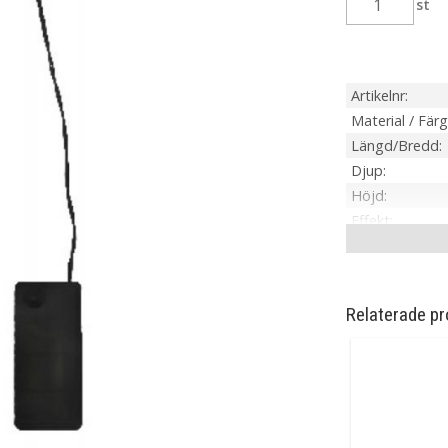
st
Artikelnr
Material / Färg
Längd/Bredd
Djup
Höjd
Effekt
Spänning
IP-klass
Batteri
Relaterade pr
Ljuskälla
Sockel
Ljusfärg
Livslängd
On/Off
Kabellängd