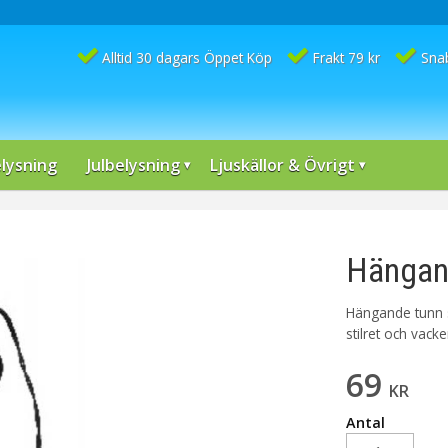
Alltid 30 dagars Öppet Köp
Frakt 79 kr
Sna
lysning
Julbelysning
Ljuskällor & Övrigt
Hängan
Hängande tunn s
stilret och vacker
69
KR
Antal