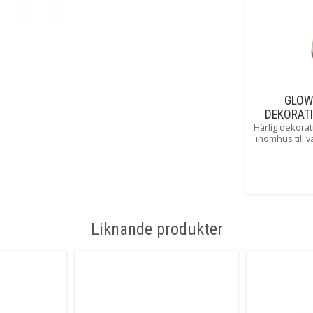
Spänning Ljusk
Tillverkare
GLOW
DEKORAT
Härlig dekora
inomhus till v
härliga glow 
timern gör det
dekora
Liknande produkter