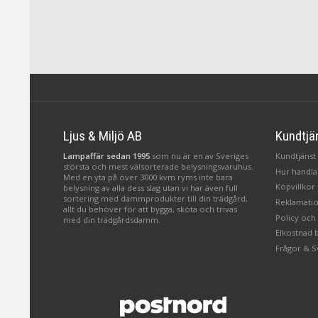
Ljus & Miljö AB
Kundtjä
Lampaffär sedan 1995
som nu är en av Sveriges
Kundtjänst 
största och mest välsorterade belysningsvaruhus.
Hur handlar
Med en yta på över 3000 kvm ryms inte bara
Köpvillkor
belysning av alla dess slag utan vi har även full
sortering med dammprodukter till din trädgård,
Reklamatio
allt du behöver för att bygga, sköta och trivas
Policy och
med din trädgårdsdamm.
Elkostnad 
Frågor & S