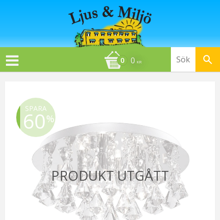
0
KR
SPARA
60
%