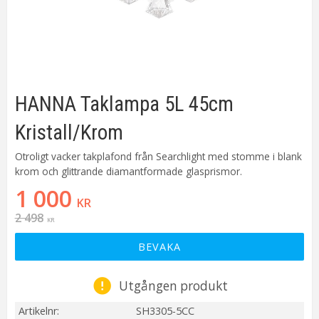
HANNA Taklampa 5L 45cm
Kristall/Krom
Otroligt vacker takplafond från Searchlight med stomme i blank
krom och glittrande diamantformade glasprismor.
Nedsatt pris:
1 000
KR
Ordinarie pris:
2 498
KR
BEVAKA
Utgången produkt
Artikelnr
SH3305-5CC