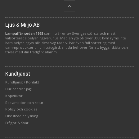
keyboard_arrow_up
Ljus & Miljö AB
Lampaffär sedan 1995
som nu är en av Sveriges största och mest
välsorterade belysningsvaruhus. Med en yta på över 3000 kvm ryms inte
bara belysning av alla dess slag utan vi har även full sortering med
dammprodukter till din trädgård, allt du behöver för att bygga, sköta och
trivas med din trädgårdsdamm.
Kundtjänst
Kundtjänst / Kontakt
Hur handlar jag?
Köpvillkor
Reklamation och retur
Policy och cookies
Elkostnad belysning
Frågor & Svar