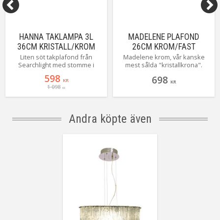
HANNA TAKLAMPA 3L
MADELENE PLAFOND
36CM KRISTALL/KROM
26CM KROM/FAST
INSTALLATION
Liten söt takplafond från
Madelene krom, vår kanske
Searchlight med stomme i
mest sålda "kristallkrona".
blank krom och glittrande
Lamporna ger ett fantastiskt
598
698
diamantformade glasprismor.
fint sken genom
KR
KR
1 098
akrylprismorna! Magiskt! Finns
KR
även i krom/lila och mässing.
Här ser du Madelene med fast
installation vilket gör att hon
Andra köpte även
kommer närmre taket men hon
finns även med krokupphäng i
lite olika storlekar.