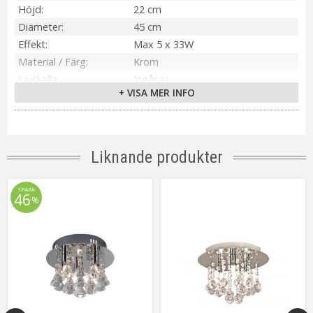
Höjd
22 cm
Diameter
45 cm
Effekt
Max 5 x 33W
Material / Färg
Krom
Ljuskälla
Ingår ej
+ VISA MER INFO
Sockel
G9
Montering
På takkrok
Tillverkare
Searchlight
Liknande produkter
SPARA
46
%