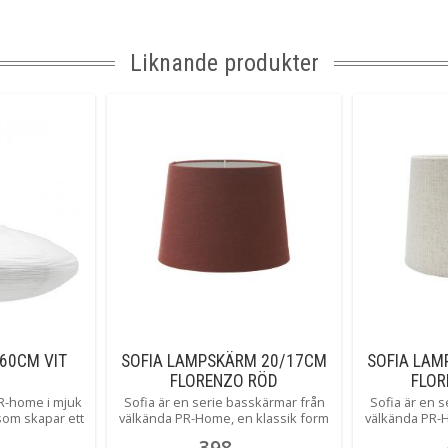
Liknande produkter
60CM VIT
SOFIA LAMPSKÄRM 20/17CM
SOFIA LAM
FLORENZO RÖD
FLOR
R-home i mjuk
Sofia är en serie basskärmar från
Sofia är en 
som skapar ett
välkända PR-Home, en klassik form
välkända PR-H
 den är tänd.
i som finns i hela 5 olika storlekar
i som finns i 
398