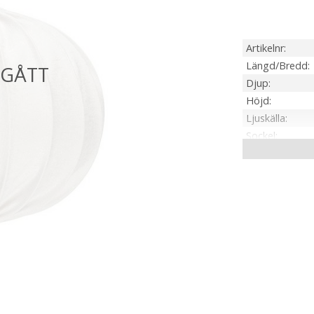
Artikelnr
Längd/Bredd
Djup
Höjd
Ljuskälla
Sockel
Anpassad för
Tillverkare