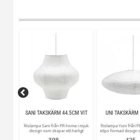
/22CM
SANI TAKSKÄRM 44.5CM VIT
UNI TAKSKÄRM 
R
r från
Rislampa Sani från PR-home i mjuk
Rislampa Yuni från P
ik form
design som skapar ett härligt
elips formad design 
orlekar
mönster när den är tänd. Sani
härligt mönster när
398
425