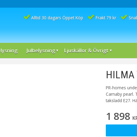
Alltid 30 dagars Öppet Köp
Frakt 79 kr
Sna
lysning
Julbelysning
Ljuskällor & Övrigt
HILMA 
PR-homes underb
Carnaby pearl. 
taksladd E27. H
1 898
K