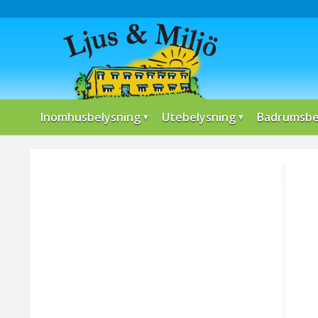
Inomhusbelysning
Utebelysning
Badrumsbe