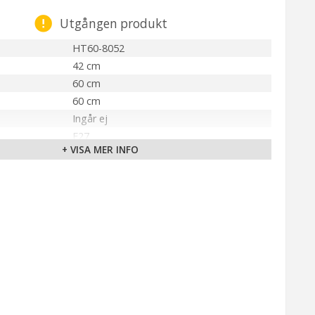
Utgången produkt
HT60-8052
42 cm
60 cm
60 cm
Ingår ej
E27
+ VISA MER INFO
Inomhus
PR Home