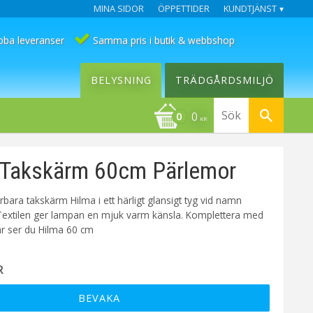
MINA SIDOR
ÖPPETTIDER
KUNDTJÄNST
bba leveranser
Samma pris i butik & webbshop
BELYSNING
TRÄDGÅRDSMILJÖ
0
KR
Takskärm 60cm Pärlemor
ara takskärm Hilma i ett härligt glansigt tyg vid namn
Textilen ger lampan en mjuk varm känsla. Komplettera med
är ser du Hilma 60 cm
R
BEVAKA