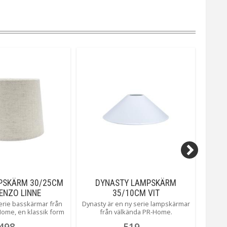
PSKÄRM 30/25CM
DYNASTY LAMPSKÄRM
SOFI
ENZO LINNE
35/10CM VIT
serie basskärmar från
Dynasty är en ny serie lampskärmar
Sofia
ome, en klassik form
från välkända PR-Home.
välkän
hela 5 olika storlekar
Gemensamt för alla Dynasty är den
i som 
498
519