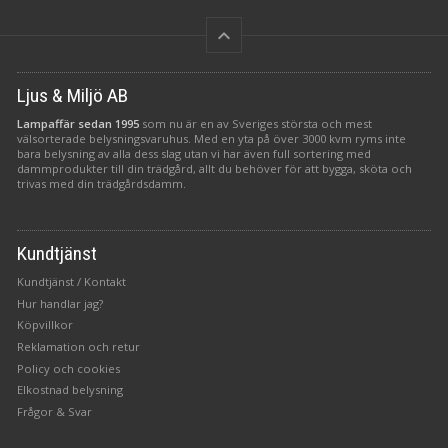
keyboard_arrow_up
Ljus & Miljö AB
Lampaffär sedan 1995
som nu är en av Sveriges största och mest
välsorterade belysningsvaruhus. Med en yta på över 3000 kvm ryms inte
bara belysning av alla dess slag utan vi har även full sortering med
dammprodukter till din trädgård, allt du behöver för att bygga, sköta och
trivas med din trädgårdsdamm.
Kundtjänst
Kundtjänst / Kontakt
Hur handlar jag?
Köpvillkor
Reklamation och retur
Policy och cookies
Elkostnad belysning
Frågor & Svar