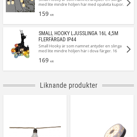
med lite mindre höljen här med opalvita kupor.
16 stycken små ljuspunkter som ger ett mysigt
159
sken. Perfekt på balkongen eller i partytältet.
KR
SMALL HOOKY LJUSSLINGA 16L 4,5M
FLERFÄRGAD IP44
Small Hooky är som namnet antyder en slinga
med lite mindre höljen här i dova färger. 16
stycken små ljuspunkter som ger ett mysigt
169
sken. Perfekt på balkongen eller i partytältet.
KR
Liknande produkter