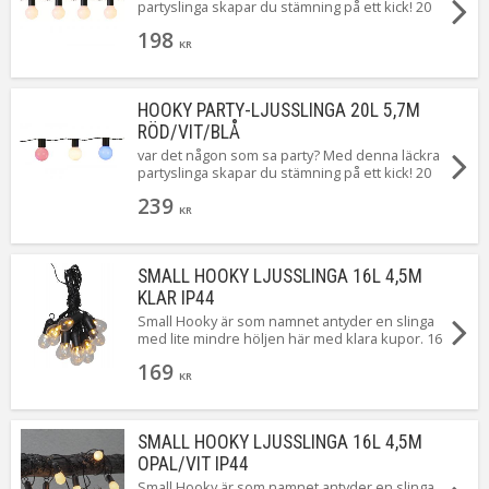
partyslinga skapar du stämning på ett kick! 20
Kabellängd
500 cm
stycken ledlampor lyser vackert upp var helst
Spänning Ljuskälla
3,2V
198
du väljer att placera den, en krok finns på varje
KR
ljuskälla för enkel montering.
Tillverkare
Star Trading AB
HOOKY PARTY-LJUSSLINGA 20L 5,7M
RÖD/VIT/BLÅ
var det någon som sa party? Med denna läckra
partyslinga skapar du stämning på ett kick! 20
stycken ledlampor lyser vackert upp var helst
239
du väljer att placera den, en krok finns på varje
KR
ljuskälla för enkel montering.
SMALL HOOKY LJUSSLINGA 16L 4,5M
KLAR IP44
Small Hooky är som namnet antyder en slinga
med lite mindre höljen här med klara kupor. 16
stycken små ljuspunkter som ger ett mysigt
169
sken. Perfekt på balkongen eller i partytältet.
KR
SMALL HOOKY LJUSSLINGA 16L 4,5M
OPAL/VIT IP44
Small Hooky är som namnet antyder en slinga