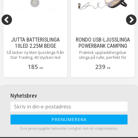
JUTTA BATTERISLINGA
RONDO USB-LJUSSLINGA
10LED 2,25M BEIGE
POWERBANK CAMPING
Så läcker ny liten ljusslinga från
Praktisk uppladdningsbar
Star Trading, 40 stycken led
slinga på rulle, perfekt för
ljuspunkter vackert vackert
camping och utflykt. 10 meter
185
239
invävt i juterep. Underbar
lång med 100 varmvita LED-
KR
KR
batterislinga att dekorera med
lampor som ger fast eller
både tillvardags och till fest.
pulserande ljus. Fästs enkelt
Självklart med inbyggd timer.
med magneter och krok. 24
varmvita LED med dimfunktion,
8 röda LED för SOS-blinkning
Nyhetsbrev
och en ficklampa. Timer med 4,
6 eller 8 timmar. Laddas på 6
timmar, lyser i upp till 12
timmar. Fungerar även som
powerbank med USB A och C-
PRENUMERERA
uttag.
Dina personuppgifter behandlas i enlighet med vår
integritetspolicy
.