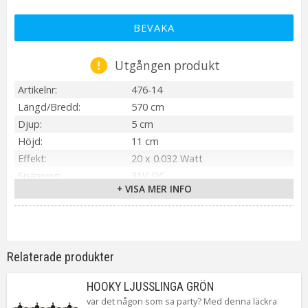
BEVAKA
Utgången produkt
Artikelnr
476-14
Längd/Bredd
570 cm
Djup
5 cm
Höjd
11 cm
Effekt
20 x 0.032 Watt
Spänning
31V DC
+ VISA MER INFO
IP-klass
IP44
Transformator
31V DC 3,6W IP44
Material / Färg
Flerfärgad
Ljuskälla
Ingår 5 mm LED
Relaterade produkter
Sockel
Ej utbytbar ljuskälla
Ljusfärg
Flerfärgad
HOOKY LJUSSLINGA GRÖN
Livslängd
ca. 10000 h
var det någon som sa party? Med denna läckra