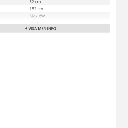
32 cm
152 cm
Max 6W
IP20
+ VISA MER INFO
Stål
LED
Ej utbytbar ljuskälla
Varmvit (3000K)
Inbyggd dimmer
Dimmer
200 cm (Svart)
älla
18V
Markslöjd