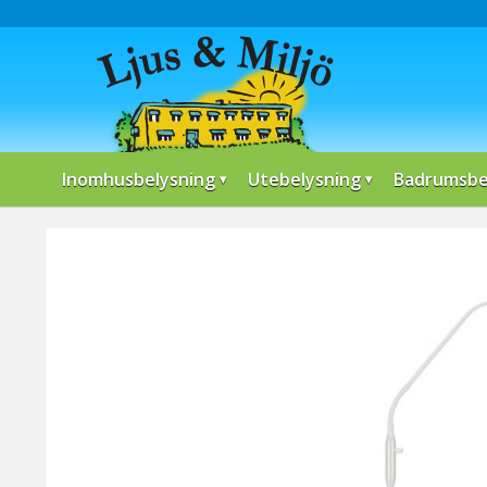
Inomhusbelysning
Utebelysning
Badrumsbe