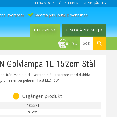
MINA SIDOR
ÖPPETTIDER
KUNDTJÄNST
bba leveranser
Samma pris i butik & webbshop
BELYSNING
TRÄDGÅRDSMILJÖ
0
KR
 Golvlampa 1L 152cm Stål
a från Markslöjd i Borstad stål. Justerbar med dubbla
ggd dimmer på pelaren. Fast LED, 6W
Utgången produkt
105581
26 cm