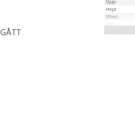
Djup
Höjd
Effekt
IP-klass
Material / Färg
Ljuskälla
Sockel
Ljusfärg
Dimbar
On/Off
Kabellängd
Spänning Ljusk
Tillverkare