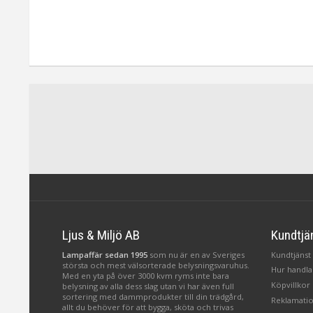
Ljus & Miljö AB
Kundtjä
Lampaffär sedan 1995
som nu är en av Sveriges
Kundtjänst 
största och mest välsorterade belysningsvaruhus.
Hur handlar
Med en yta på över 3000 kvm ryms inte bara
Köpvillkor
belysning av alla dess slag utan vi har även full
sortering med dammprodukter till din trädgård,
Reklamatio
allt du behöver för att bygga, sköta och trivas