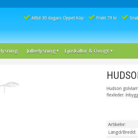
Alltid 30 dagars Öppet Köp
Frakt 79 kr
Sna
lysning
Julbelysning
Ljuskällor & Övrigt
HUDSON
Hudson golvlamp
flexleder. Inby
Artikelnr
Längd/Bredd