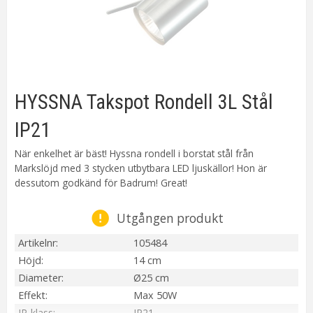
HYSSNA Takspot Rondell 3L Stål
IP21
När enkelhet är bäst! Hyssna rondell i borstat stål från
Markslöjd med 3 stycken utbytbara LED ljuskällor! Hon är
dessutom godkänd för Badrum! Great!
Utgången produkt
Artikelnr
105484
Höjd
14 cm
Diameter
Ø25 cm
Effekt
Max 50W
IP-klass
IP21