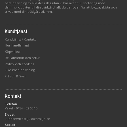
bara belysning av alla dess slag utan vi har även full sortering med
dammprodukter till din trädgård, allt du behöver för att bygga, sköta och
trivas med din trädgårdsdamm.
Kundtjänst
Kundtjänst / Kontakt
Hur handlar jag?
Köpvillkor
Reklamation och retur
Policy och cookies
Elkostnad belysning
Frågor & Svar
Kontakt
Telefon
Växel -
0454 - 32 00 15
E-post
kundservice@ljusochmiljo.se
Socialt