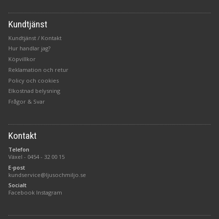
Kundtjänst
Kundtjänst / Kontakt
Hur handlar jag?
Köpvillkor
Reklamation och retur
Policy och cookies
Elkostnad belysning
Frågor & Svar
Kontakt
Telefon
Växel -
0454 - 32 00 15
E-post
kundservice@ljusochmiljo.se
Socialt
Facebook
Instagram