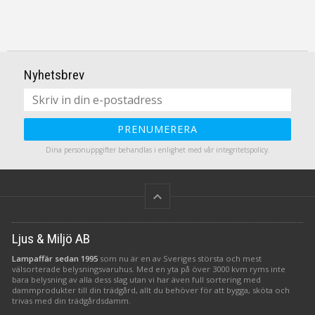
Nyhetsbrev
PRENUMERERA
Dina personuppgifter behandlas i enlighet med vår
integritetspolicy
.
keyboard_arrow_up
Ljus & Miljö AB
Lampaffär sedan 1995
som nu är en av Sveriges största och mest
välsorterade belysningsvaruhus. Med en yta på över 3000 kvm ryms inte
bara belysning av alla dess slag utan vi har även full sortering med
dammprodukter till din trädgård, allt du behöver för att bygga, sköta och
trivas med din trädgårdsdamm.