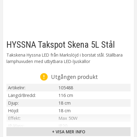
HYSSNA Takspot Skena 5L Stål
Takskena Hyssna LED från Markslöjd i borstat stål. Ställbara
lamphuvuden med utbytbara LED-ljuskällor
Utgången produkt
Artikelnr
105488
Längd/Bredd
116 cm
Djup
18 cm
Höjd
18 cm
Effekt
Max 50W
IP-klass
IP20
+ VISA MER INFO
Material / Färg
Stål