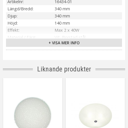
Artikelnr
16434-01
Längd/Bredd
340 mm
Djup
340 mm
Höjd
140 mm
Effekt
Max 2 x 40W
Material / Färg
Vit, Borstad stål
+ VISA MER INFO
Sockel
E14
Montering
Krokupphäng inkl. takkontakt
Skärmstorlek
Ø340 mm
Tillverkare
Aneta Belysning AB
Liknande produkter