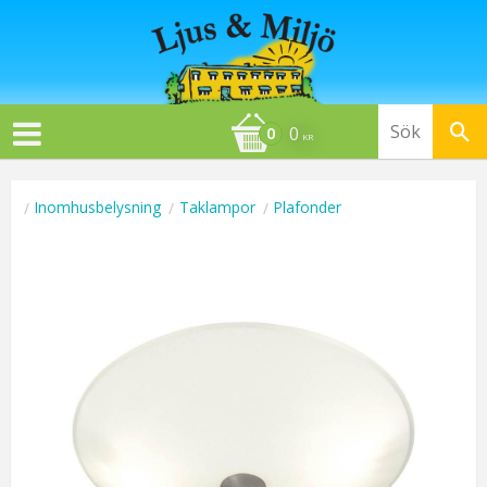
0
KR
Inomhusbelysning
Taklampor
Plafonder