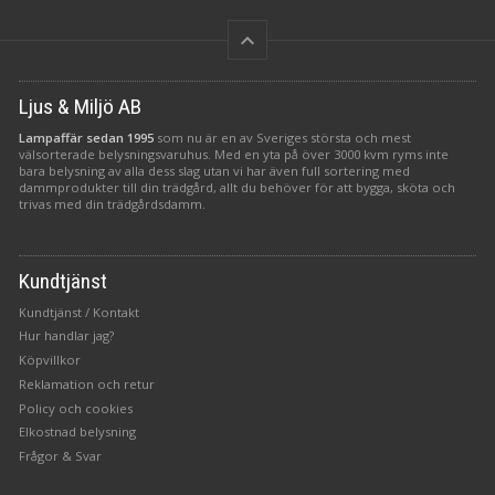
keyboard_arrow_up
Ljus & Miljö AB
Lampaffär sedan 1995
som nu är en av Sveriges största och mest
välsorterade belysningsvaruhus. Med en yta på över 3000 kvm ryms inte
bara belysning av alla dess slag utan vi har även full sortering med
dammprodukter till din trädgård, allt du behöver för att bygga, sköta och
trivas med din trädgårdsdamm.
Kundtjänst
Kundtjänst / Kontakt
Hur handlar jag?
Köpvillkor
Reklamation och retur
Policy och cookies
Elkostnad belysning
Frågor & Svar