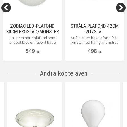
ZODIAC LED-PLAFOND
STRÅLA PLAFOND 42CM
30CM FROSTAD/MÖNSTER
VIT/STÅL
En lite mindre plafond som
Stråla är en basplafond från
snabbt blev en favorit både
Aneta med härligt mönstrat
bland personalen och våra
glas likt solens strålar. En
549
498
kunder i butiken! Vad man
perfekt basprodukt som med
KR
KR
tyvärr inte ser på bilden är att
enkelhet lyser upp ett rum.
Zodiac, när den är tänd, ser ut
Stråla finns i 2 storlekar, här
att glittra lite vackert genom
ser du henne i 42 Cm med tre
mönstret i glaset! Vackert! Att
stycken E14 lamphållare och
Andra köpte även
Zodiac levereras med
krokupphäng.
takkontakt och krokupphäng
för enkel installation är ett
ytterligare plus! Snyggt jobbat
Cottex!