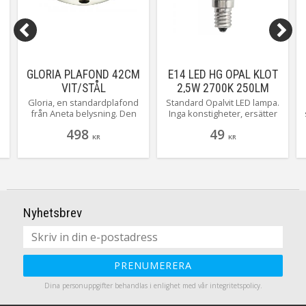
GLORIA PLAFOND 42CM
E14 LED HG OPAL KLOT
VIT/STÅL
2,5W 2700K 250LM
Gloria, en standardplafond
Standard Opalvit LED lampa.
från Aneta belysning. Den
Inga konstigheter, ersätter
rymmer 3 stycken ljuskällor
de gamla hederliga matta
498
49
så du kan enkelt välja själv
Glödlamporna.
KR
KR
hur stark/svag du vill ha den!
Toppen tycker vi! Finns även
i större storlek på 50cm.
Nyhetsbrev
PRENUMERERA
Dina personuppgifter behandlas i enlighet med vår
integritetspolicy
.