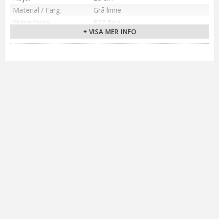
Material / Färg
Grå linne
Skärmfäste
E27 Ring
+ VISA MER INFO
Anpassad för
Inomhus
Tillverkare
PR Home