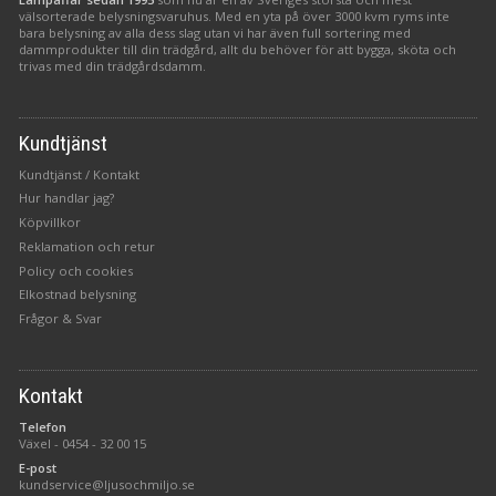
välsorterade belysningsvaruhus. Med en yta på över 3000 kvm ryms inte
bara belysning av alla dess slag utan vi har även full sortering med
dammprodukter till din trädgård, allt du behöver för att bygga, sköta och
trivas med din trädgårdsdamm.
Kundtjänst
Kundtjänst / Kontakt
Hur handlar jag?
Köpvillkor
Reklamation och retur
Policy och cookies
Elkostnad belysning
Frågor & Svar
Kontakt
Telefon
Växel -
0454 - 32 00 15
E-post
kundservice@ljusochmiljo.se