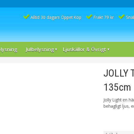
Alltid 30 dagars Öppet Köp
Frakt 79 kr
Sna
lysning
Julbelysning
Ljuskällor & Övrigt
JOLLY 
135cm 
Jolly Light en h
behagligt ljus, e