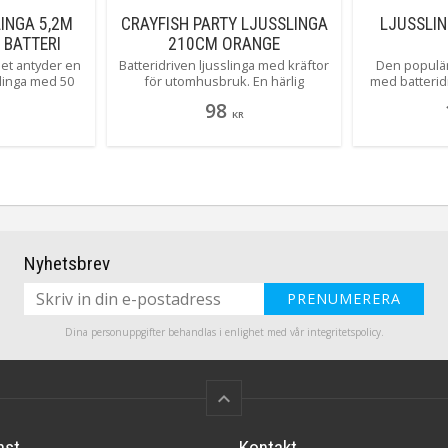
INGA 5,2M
CRAYFISH PARTY LJUSSLINGA
LJUSSLI
 BATTERI
210CM ORANGE
et antyder en
Batteridriven ljusslinga med kräftor
Den populär
linga med 50
för utomhusbruk. En härlig
med batteridr
aser funktion
stämningshöjare att dekorera med
den in
98
n få ljuset att
till kräftskivan. Den inbyggda timern
KR
eter. Gnistra är
gör det lätt att ställa in när
 en inbyggd
ljusslingan ska lysa.
nde tycker vi.
teridriven men
sformator och
tomhusbruk.
Nyhetsbrev
PRENUMERERA
Dina personuppgifter behandlas i enlighet med vår
integritetspolicy
.
keyboard_arrow_up
nst
Kontakt