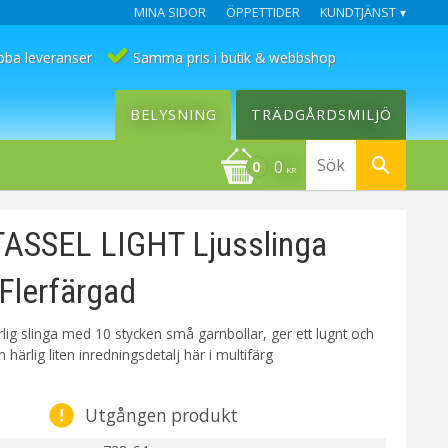
MINA SIDOR
ÖPPETTIDER
KUNDTJÄNST
bba leveranser
Samma pris i butik & webbshop
BELYSNING
TRÄDGÅRDSMILJÖ
0
KR
TASSEL LIGHT Ljusslinga
Flerfärgad
ärlig slinga med 10 stycken små garnbollar, ger ett lugnt och
n härlig liten inredningsdetalj här i multifärg
Utgången produkt