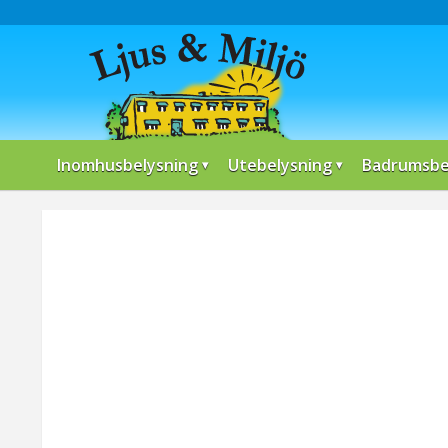
Inomhusbelysning
Utebelysning
Badrumsbe