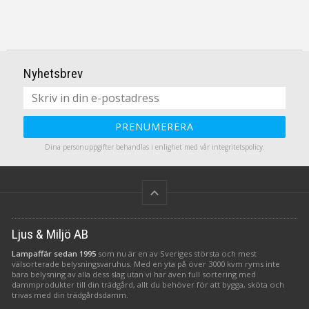
Nyhetsbrev
PRENUMERERA
Dina personuppgifter behandlas i enlighet med vår
integritetspolicy
.
keyboard_arrow_up
Ljus & Miljö AB
Lampaffär sedan 1995
som nu är en av Sveriges största och mest
välsorterade belysningsvaruhus. Med en yta på över 3000 kvm ryms inte
bara belysning av alla dess slag utan vi har även full sortering med
dammprodukter till din trädgård, allt du behöver för att bygga, sköta och
trivas med din trädgårdsdamm.