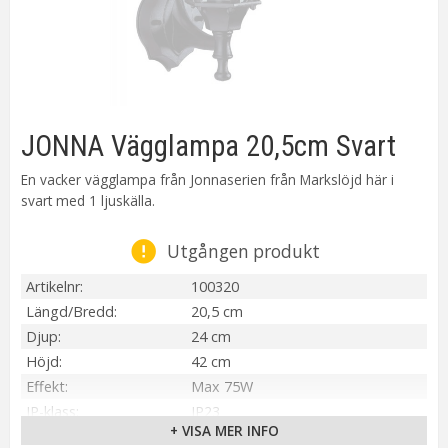
JONNA Vägglampa 20,5cm Svart
En vacker vägglampa från Jonnaserien från Markslöjd här i
svart med 1 ljuskälla.
Utgången produkt
Artikelnr
100320
Längd/Bredd
20,5 cm
Djup
24 cm
Höjd
42 cm
Effekt
Max 75W
IP-klass
IP23
+ VISA MER INFO
Material / Färg
Svart