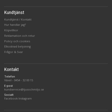
Kundtjänst
Kundtjänst / Kontakt
Hur handlar jag?
Köpvillkor
Reklamation och retur
Policy och cookies
Elkostnad belysning
Frågor & Svar
Kontakt
Telefon
Växel -
0454 - 32 00 15
E-post
kundservice@ljusochmiljo.se
Socialt
Facebook
Instagram