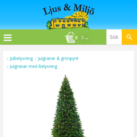
0
KR
Julbelysning
Julgranar & grönpynt
Julgranar med Belysning