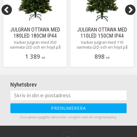
JULGRAN OTTAWA MED
JULGRAN OTTAWA MED
180LED 180CM IP44
110LED 150CM IP44
Vacker Julgran med 350
Vacker Julgran med 110
varmvita LED och en höjd på
varmvita LED och en höjd på
180 cm.
150 cm.
1 389
898
KR
KR
Nyhetsbrev
PRENUMERERA
Dina personuppgifter behandlas i enlighet med vår
integritetspolicy
.