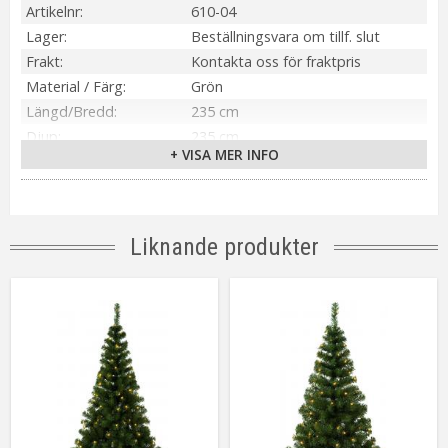
Artikelnr
610-04
Lager
Beställningsvara om tillf. slut
Frakt
Kontakta oss för fraktpris
Material / Färg
Grön
Längd/Bredd
235 cm
Djup
235 cm
+ VISA MER INFO
Höjd
500 cm
Ljuskälla
Ingår ej
Tillverkare
Star Trading AB
Liknande produkter