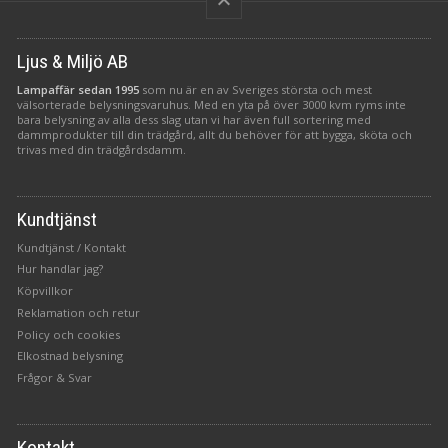
keyboard_arrow_up
Ljus & Miljö AB
Lampaffär sedan 1995
som nu är en av Sveriges största och mest
välsorterade belysningsvaruhus. Med en yta på över 3000 kvm ryms inte
bara belysning av alla dess slag utan vi har även full sortering med
dammprodukter till din trädgård, allt du behöver för att bygga, sköta och
trivas med din trädgårdsdamm.
Kundtjänst
Kundtjänst / Kontakt
Hur handlar jag?
Köpvillkor
Reklamation och retur
Policy och cookies
Elkostnad belysning
Frågor & Svar
Kontakt