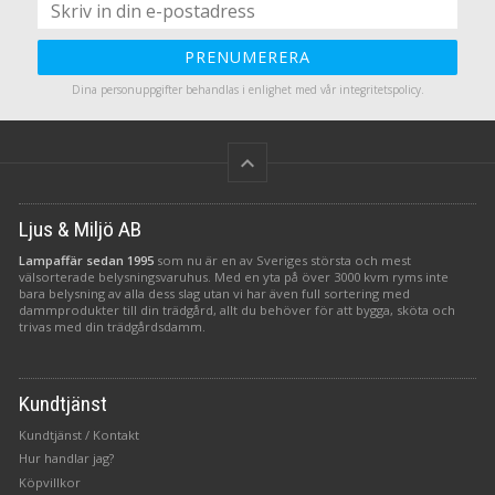
PRENUMERERA
Dina personuppgifter behandlas i enlighet med vår
integritetspolicy
.
keyboard_arrow_up
Ljus & Miljö AB
Lampaffär sedan 1995
som nu är en av Sveriges största och mest
välsorterade belysningsvaruhus. Med en yta på över 3000 kvm ryms inte
bara belysning av alla dess slag utan vi har även full sortering med
dammprodukter till din trädgård, allt du behöver för att bygga, sköta och
trivas med din trädgårdsdamm.
Kundtjänst
Kundtjänst / Kontakt
Hur handlar jag?
Köpvillkor