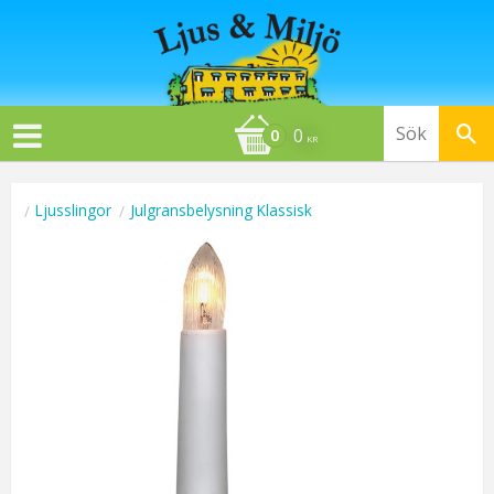
0
KR
Ljusslingor
Julgransbelysning Klassisk