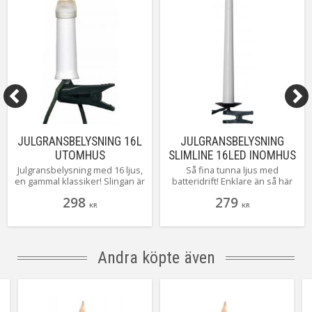
Övriga mått
50cm mellan lampor
Tillverkare
Star Trading AB
JULGRANSBELYSNING 16L
JULGRANSBELYSNING
UTOMHUS
SLIMLINE 16LED INOMHUS
Julgransbelysning med 16 ljus,
Så fina tunna ljus med
en gammal klassiker! Slingan är
batteridrift! Enklare än så här
enkelledad vilket innebär att
blir det inte att montera ljus i
298
279
lamporna är monterad i en
granen! Med den tillhörande
KR
KR
ring, första och sista lampan
fjärrkontrollen väljer du själv
sitter alltså närmst kontakten.
hur och hur länge de ska lysa.
Andra köpte även