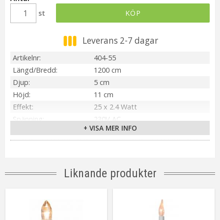
st
KÖP
Leverans 2-7 dagar
Artikelnr
404-55
Längd/Bredd
1200 cm
Djup
5 cm
Höjd
11 cm
Effekt
25 x 2.4 Watt
Spänning
230V AC
+ VISA MER INFO
IP-klass
IP20
Material / Färg
Grön
Ljuskälla
Ingår Ljusstakelampa
Sockel
E10
Liknande produkter
Ljusfärg
Varmvit
Livslängd
ca. 1000 h
Kabellängd
150cm (anslutningskabel)
Spänning Ljuskälla
10V